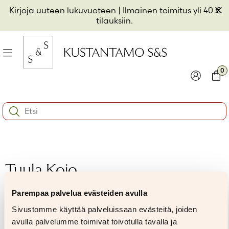
Hyppää
Pii
Kirjoja uuteen lukuvuoteen
| Ilmainen toimitus yli 40 €
sisältöön
t
tilauksiin.
il
Valikko
kon
0
io
Kirjaudu
Ostos
Search:
kon
Käyttäjätunnus tai sähköpostiosoite
*
io
kon
io
Salasana
*
Tuula Kojo
Parempaa palvelua evästeiden avulla
Muista minut
Sivustomme käyttää palveluissaan evästeitä, joiden
Kirjaudu sisään
avulla palvelumme toimivat toivotulla tavalla ja