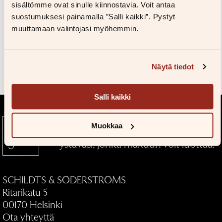
Kuvapankkiin
sisältömme ovat sinulle kiinnostavia. Voit antaa
Salasana unohtunut?
suostumuksesi painamalla ”Salli kaikki”. Pystyt
Eikö sinulla ole tiliä?
muuttamaan valintojasi myöhemmin.
Luo uusi tili
Teokset
Näytä tiedot
Salli kaikki
Muokkaa
Kustantamo S&S — Kirjallinen
ystäväsi, jonka makuun voit luottaa.
SCHILDTS & SÖDERSTRÖMS
Ritarikatu 5
00170 Helsinki
Ota yhteyttä