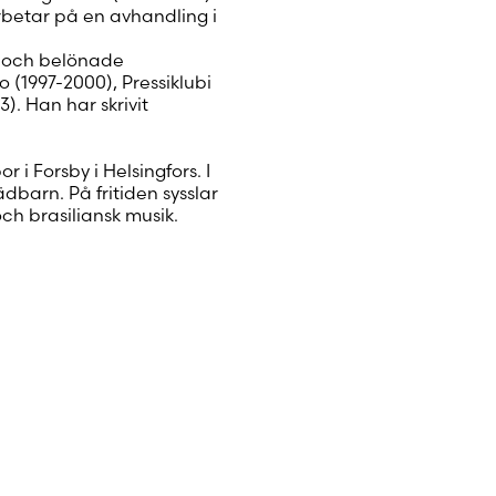
Luo uusi tili
rbetar på en avhandling i
ra och belönade
 (1997-2000), Pressiklubi
3). Han har skrivit
i Forsby i Helsingfors. I
ädbarn. På fritiden sysslar
och brasiliansk musik.