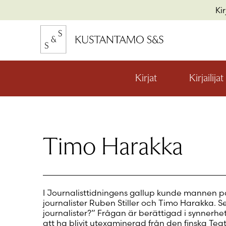
Hyppää
Ki
sisältöön
kon
io
Kirjat
Kirjailijat
Avaa
valikon
alaosio
kon
io
Timo Harakka
kon
io
I Journalisttidningens gallup kunde mannen 
journalister Ruben Stiller och Timo Harakka. Sen
journalister?” Frågan är berättigad i synnerhet 
att ha blivit utexaminerad från den finska Te