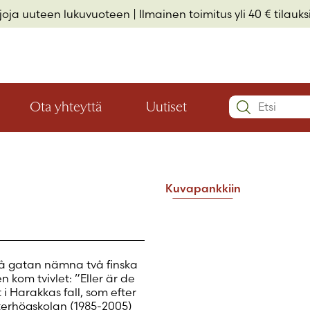
rjoja uuteen lukuvuoteen
| Ilmainen toimitus yli 40 € tilauksi
Search:
Ota yhteyttä
Uutiset
Avaa
Avaa
Käyttäjätu
valikon
valikon
Elämäkerrat ja muistelmat
Hyvinvointi ja elämäntaito
Lasten- ja nuortenkirjallisuus
alaosio
alaosio
Salasana
*
Kuvapankkiin
Muista 
på gatan nämna två finska
 kom tvivlet: ”Eller är de
Salasana 
i Harakkas fall, som efter
Eikö sinulla 
aterhögskolan (1985-2005)