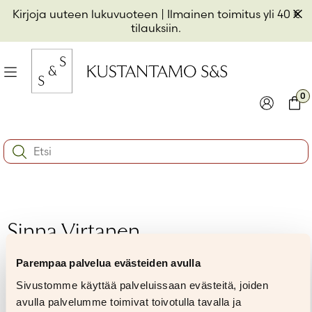
Hyppää
Pii
Kirjoja uuteen lukuvuoteen
| Ilmainen toimitus yli 40 €
sisältöön
t
tilauksiin.
il
Valikko
kon
0
io
Kirjaudu
Ostos
Search:
kon
Käyttäjätunnus tai sähköpostiosoite
*
io
kon
io
Salasana
*
Sinna Virtanen
Parempaa palvelua evästeiden avulla
Muista minut
Sivustomme käyttää palveluissaan evästeitä, joiden
Kirjaudu sisään
avulla palvelumme toimivat toivotulla tavalla ja