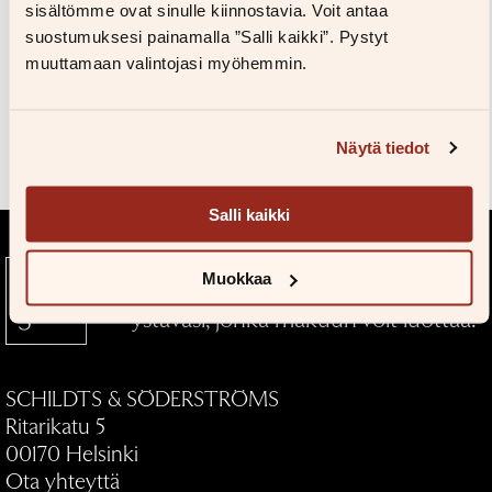
Kuvapankkiin
sisältömme ovat sinulle kiinnostavia. Voit antaa
Salasana unohtunut?
suostumuksesi painamalla ”Salli kaikki”. Pystyt
Eikö sinulla ole tiliä?
muuttamaan valintojasi myöhemmin.
Luo uusi tili
Teokset
Näytä tiedot
Salli kaikki
Muokkaa
Kustantamo S&S — Kirjallinen
ystäväsi, jonka makuun voit luottaa.
SCHILDTS & SÖDERSTRÖMS
Ritarikatu 5
00170 Helsinki
Ota yhteyttä