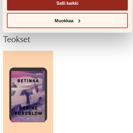
Salli kaikki
Kuvapankkiin
Muokkaa
Teokset