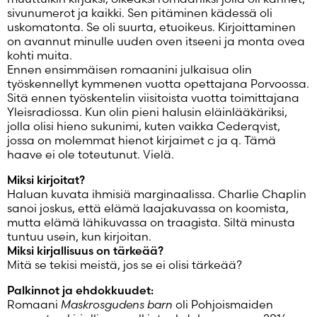
Salasana unohtunut?
sivunumerot ja kaikki. Sen pitäminen kädessä oli
uskomatonta. Se oli suurta, etuoikeus. Kirjoittaminen
Eikö sinulla ole tiliä?
on avannut minulle uuden oven itseeni ja monta ovea
Luo uusi tili
kohti muita.
Ennen ensimmäisen romaanini julkaisua olin
työskennellyt kymmenen vuotta opettajana Porvoossa.
Sitä ennen työskentelin viisitoista vuotta toimittajana
Yleisradiossa. Kun olin pieni halusin eläinlääkäriksi,
jolla olisi hieno sukunimi, kuten vaikka Cederqvist,
jossa on molemmat hienot kirjaimet c ja q. Tämä
haave ei ole toteutunut. Vielä.
Miksi kirjoitat?
Haluan kuvata ihmisiä marginaalissa. Charlie Chaplin
sanoi joskus, että elämä laajakuvassa on koomista,
mutta elämä lähikuvassa on traagista. Siltä minusta
tuntuu usein, kun kirjoitan.
Miksi kirjallisuus on tärkeää?
Mitä se tekisi meistä, jos se ei olisi tärkeää?
Palkinnot ja ehdokkuudet:
Romaani
Maskrosgudens barn
oli Pohjoismaiden