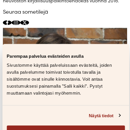
neuvoston kirjallisuuspalkintoehdokas vuonna 2016.
Seuraa sometilejä
Facebook
Instagram
X
(Twitter)
Parempaa palvelua evästeiden avulla
Sivustomme käyttää palveluissaan evästeitä, joiden
avulla palvelumme toimivat toivotulla tavalla ja
sisältömme ovat sinulle kiinnostavia. Voit antaa
suostumuksesi painamalla ”Salli kaikki”. Pystyt
muuttamaan valintojasi myöhemmin.
Näytä tiedot
Kuvaaja: Marit Björkbacka