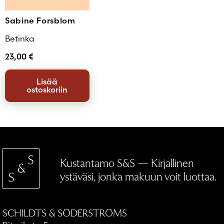
Sabine Forsblom
Betinka
23,00
€
Lisää
ostoskoriin
Kustantamo S&S — Kirjallinen
ystäväsi, jonka makuun voit luottaa.
SCHILDTS & SÖDERSTRÖMS