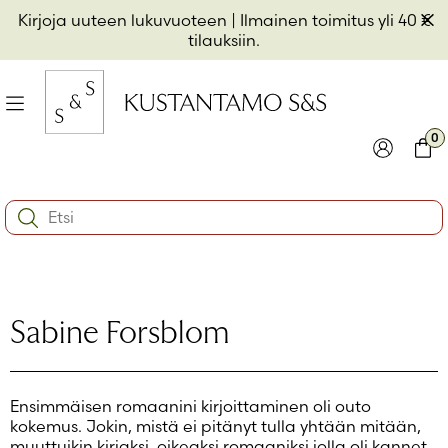
Hyppää
Pii
Kirjoja uuteen lukuvuoteen
| Ilmainen toimitus yli 40 €
sisältöön
t
tilauksiin.
il
Valikko
kon
0
io
Kirjaudu
Ostos
Search:
kon
Käyttäjätunnus tai sähköpostiosoite
*
io
kon
io
Salasana
*
Sabine Forsblom
Muista minut
Ensimmäisen romaanini kirjoittaminen oli outo
Kirjaudu sisään
kokemus. Jokin, mistä ei pitänyt tulla yhtään mitään,
muuttuikin kirjaksi, oikeaksi romaaniksi jolla oli kannet,