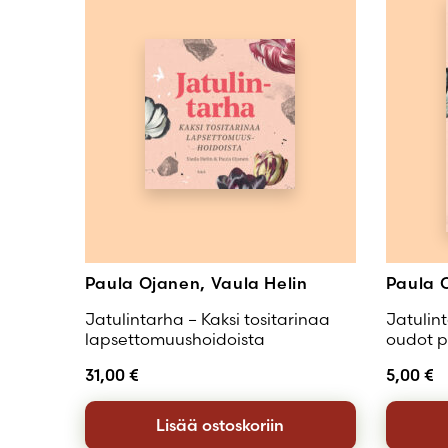
Paula Ojanen, Vaula Helin
Paula 
Jatulintarha – Kaksi tositarinaa
Jatulin
lapsettomuushoidoista
oudot p
31,00
€
5,00
€
Lisää ostoskoriin