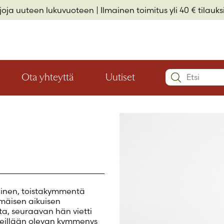
rjoja uuteen lukuvuoteen
| Ilmainen toimitus yli 40 € tilauksi
Search:
Ota yhteyttä
Uutiset
Avaa
Avaa
Käyttäjätu
valikon
valikon
Elämäkerrat ja muistelmat
Hyvinvointi ja elämäntaito
Lasten- ja nuortenkirjallisuus
alaosio
alaosio
Salasana
*
Muista 
äinen, toistakymmentä
mäisen aikuisen
Salasana 
ta, seuraavan hän vietti
Eikö sinulla 
meneillään olevan kymmenys