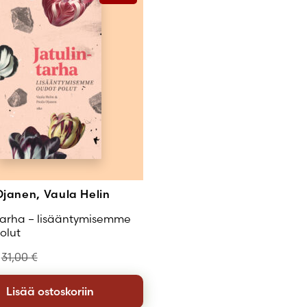
Ojanen, Vaula Helin
tarha – lisääntymisemme
olut
31,00
€
Lisää ostoskoriin