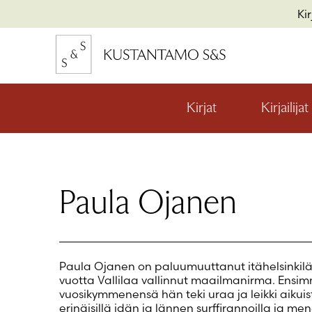
Hyppää
Ki
sisältöön
kon
io
Kirjat
Kirjailijat
Avaa
valikon
alaosio
kon
io
Paula Ojanen
kon
io
Paula Ojanen on paluumuuttanut itähelsinkil
vuotta Vallilaa vallinnut maailmanirma. Ensim
vuosikymmenensä hän teki uraa ja leikki aikuis
erinäisillä idän ja lännen surffirannoilla ja 