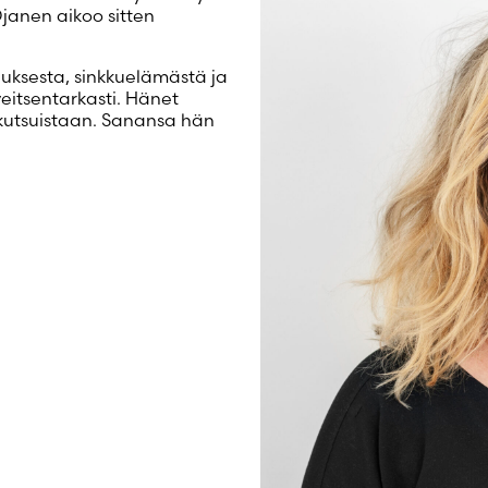
Luo uusi tili
Ojanen aikoo sitten
auksesta, sinkkuelämästä ja
eitsentarkasti. Hänet
akutsuistaan. Sanansa hän