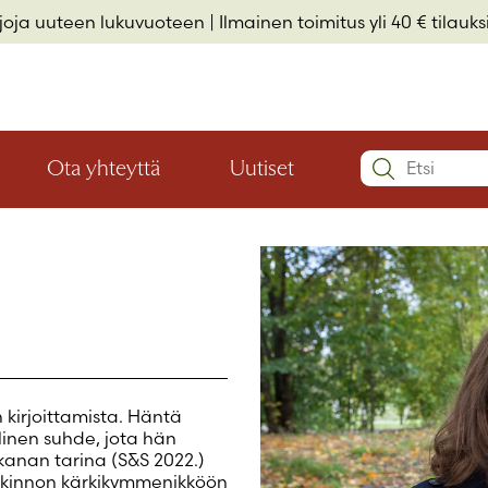
rjoja uuteen lukuvuoteen
| Ilmainen toimitus yli 40 € tilauksi
Search:
Ota yhteyttä
Uutiset
Avaa
Avaa
Käyttäjätu
valikon
valikon
Elämäkerrat ja muistelmat
Hyvinvointi ja elämäntaito
Lasten- ja nuortenkirjallisuus
alaosio
alaosio
Salasana
*
Muista 
n kirjoittamista. Häntä
linen suhde, jota hän
Salasana 
 kanan tarina (S&S 2022.)
Eikö sinulla 
palkinnon kärkikymmenikköön