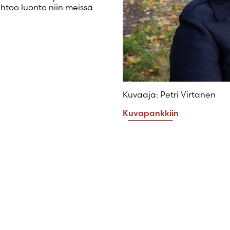
Luo uusi tili
htoo luonto niin meissä
Kuvaaja: Petri Virtanen
Kuvapankkiin