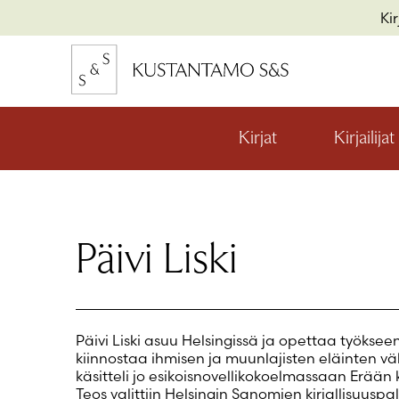
Hyppää
Ki
sisältöön
kon
io
Kirjat
Kirjailijat
Avaa
valikon
alaosio
kon
io
Päivi Liski
kon
io
Päivi Liski asuu Helsingissä ja opettaa työksee
kiinnostaa ihmisen ja muunlajisten eläinten vä
käsitteli jo esikoisnovellikokoelmassaan Erään
Teos valittiin Helsingin Sanomien kirjallisuus