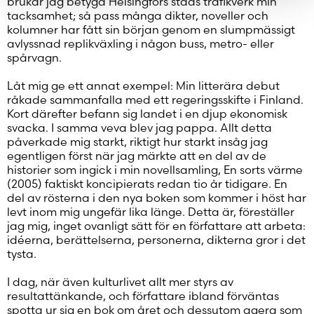
brukar jag betyga Helsingfors stads trafikverk min
tacksamhet; så pass många dikter, noveller och
kolumner har fått sin början genom en slumpmässigt
avlyssnad replikväxling i någon buss, metro- eller
spårvagn.
Låt mig ge ett annat exempel: Min litterära debut
råkade sammanfalla med ett regeringsskifte i Finland.
Kort därefter befann sig landet i en djup ekonomisk
svacka. I samma veva blev jag pappa. Allt detta
påverkade mig starkt, riktigt hur starkt insåg jag
egentligen först när jag märkte att en del av de
historier som ingick i min novellsamling, En sorts värme
(2005) faktiskt koncipierats redan tio år tidigare. En
del av rösterna i den nya boken som kommer i höst har
levt inom mig ungefär lika länge. Detta är, föreställer
jag mig, inget ovanligt sätt för en författare att arbeta:
idéerna, berättelserna, personerna, dikterna gror i det
tysta.
I dag, när även kulturlivet allt mer styrs av
resultattänkande, och författare ibland förväntas
spotta ur sig en bok om året och dessutom agera som