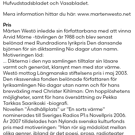
Hufvudstadsbladet och Vasabladet.
Mera information hittar du här:
www.martenwesto.net
Pris
Mårten Westö inledde sin författarbana med att vinna
Arvid Mörne -tävlingen år 1988 och blev senast
belönad med Rundradions lyrikpris Den dansande
björnen för sin diktsamling Nio dagar utan namn.
Motiveringen löd:
… Dikterna i den nya samlingen tilltalar sin läsare
varmt och generöst, klarsynt men med stor värme.
Westö mottog Längmanska stiftelsens pris i maj 2003.
Den rikssvenska fonden belönade författaren för
lyriksamlingen Nio dagar utan namn och för hans
brevväxling med Christer Kihlman: Om hopplöshetens
möjligheter, samt för hans översättning av Pekka
Tarkkas Saarikoski -biografi.
Novellen "Ändhållplats" ur "En sorts värme"
nominerades till Sveriges Radios P1:s Novellpris 2006.
År 2007 tilldelades han Nylands svenska kulturfonds
pris med motiveringen: "Han rör sig mödolöst mellan
olika genrer, ibland är det poesi, prosa, radioteater