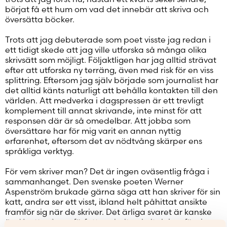
börjat få ett hum om vad det innebär att skriva och
översätta böcker.
Trots att jag debuterade som poet visste jag redan i
ett tidigt skede att jag ville utforska så många olika
skrivsätt som möjligt. Följaktligen har jag alltid strävat
efter att utforska ny terräng, även med risk för en viss
splittring. Eftersom jag själv började som journalist har
det alltid känts naturligt att behålla kontakten till den
världen. Att medverka i dagspressen är ett trevligt
komplement till annat skrivande, inte minst för att
responsen där är så omedelbar. Att jobba som
översättare har för mig varit en annan nyttig
erfarenhet, eftersom det av nödtvång skärper ens
språkliga verktyg.
För vem skriver man? Det är ingen oväsentlig fråga i
sammanhanget. Den svenske poeten Werner
Aspenström brukade gärna säga att han skriver för sin
katt, andra ser ett visst, ibland helt påhittat ansikte
framför sig när de skriver. Det ärliga svaret är kanske
ändå att många författare helt enkelt skriver för sig