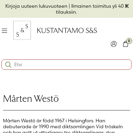
Hyppää
Pii
Kirjoja uuteen lukuvuoteen
| Ilmainen toimitus yli 40 €
sisältöön
t
tilauksiin.
il
Valikko
kon
0
io
Kirjaudu
Ostos
Search:
kon
Käyttäjätunnus tai sähköpostiosoite
*
io
kon
io
Salasana
*
Mårten Westö
Muista minut
Mårten Westö är född 1967 i Helsingfors. Han
Kirjaudu sisään
debuterade år 1990 med diktsamlingen Vid tröskeln
och har gett ut ytterligare tre diktsamlingar, den