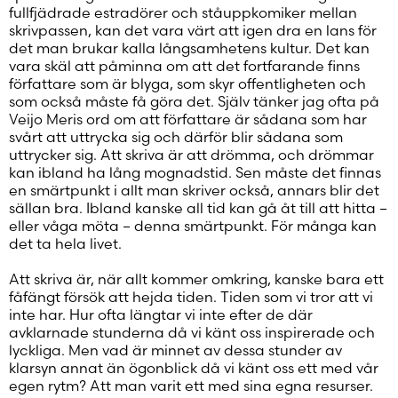
fullfjädrade estradörer och ståuppkomiker mellan
skrivpassen, kan det vara värt att igen dra en lans för
det man brukar kalla långsamhetens kultur. Det kan
vara skäl att påminna om att det fortfarande finns
författare som är blyga, som skyr offentligheten och
som också måste få göra det. Själv tänker jag ofta på
Veijo Meris ord om att författare är sådana som har
svårt att uttrycka sig och därför blir sådana som
uttrycker sig. Att skriva är att drömma, och drömmar
kan ibland ha lång mognadstid. Sen måste det finnas
en smärtpunkt i allt man skriver också, annars blir det
sällan bra. Ibland kanske all tid kan gå åt till att hitta –
eller våga möta – denna smärtpunkt. För många kan
det ta hela livet.
Att skriva är, när allt kommer omkring, kanske bara ett
fåfängt försök att hejda tiden. Tiden som vi tror att vi
inte har. Hur ofta längtar vi inte efter de där
avklarnade stunderna då vi känt oss inspirerade och
lyckliga. Men vad är minnet av dessa stunder av
klarsyn annat än ögonblick då vi känt oss ett med vår
egen rytm? Att man varit ett med sina egna resurser.