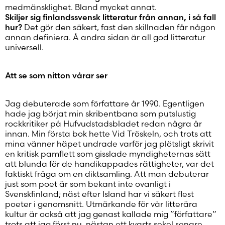
medmänsklighet. Bland mycket annat.
Skiljer sig finlandssvensk litteratur från annan, i så fall
hur?
Det gör den säkert, fast den skillnaden får någon
annan definiera. Å andra sidan är all god litteratur
universell.
Att se som nitton vårar ser
Jag debuterade som författare år 1990. Egentligen
hade jag börjat min skribentbana som putslustig
rockkritiker på Hufvudstadsbladet redan några år
innan. Min första bok hette Vid Tröskeln, och trots att
mina vänner häpet undrade varför jag plötsligt skrivit
en kritisk pamflett som gisslade myndigheternas sätt
att blunda för de handikappades rättigheter, var det
faktiskt fråga om en diktsamling. Att man debuterar
just som poet är som bekant inte ovanligt i
Svenskfinland; näst efter Island har vi säkert flest
poeter i genomsnitt. Utmärkande för vår litterära
kultur är också att jag genast kallade mig ”författare”
trots att jag först nu, nästan ett kvarts sekel senare,