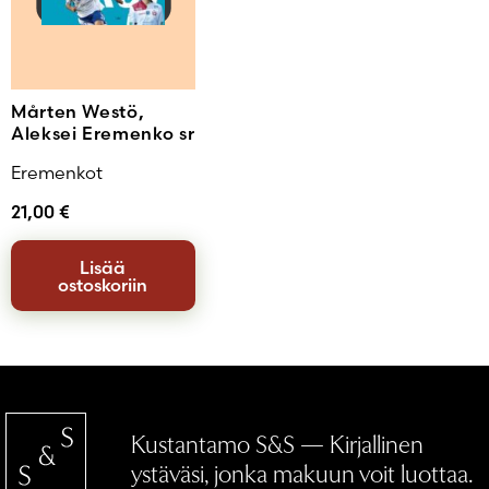
Mårten Westö,
Aleksei Eremenko sr
Eremenkot
21,00
€
Lisää
ostoskoriin
Kustantamo S&S — Kirjallinen
ystäväsi, jonka makuun voit luottaa.