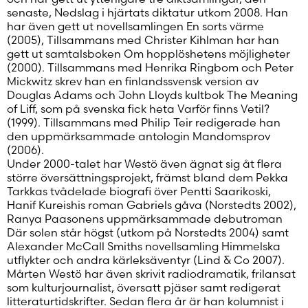
Salasana unohtunut?
senaste, Nedslag i hjärtats diktatur utkom 2008. Han
har även gett ut novellsamlingen En sorts värme
Eikö sinulla ole tiliä?
(2005), Tillsammans med Christer Kihlman har han
Luo uusi tili
gett ut samtalsboken Om hopplöshetens möjligheter
(2000). Tillsammans med Henrika Ringbom och Peter
Mickwitz skrev han en finlandssvensk version av
Douglas Adams och John Lloyds kultbok The Meaning
of Liff, som på svenska fick heta Varför finns Vetil?
(1999). Tillsammans med Philip Teir redigerade han
den uppmärksammade antologin Mandomsprov
(2006).
Under 2000-talet har Westö även ägnat sig åt flera
större översättningsprojekt, främst bland dem Pekka
Tarkkas tvådelade biografi över Pentti Saarikoski,
Hanif Kureishis roman Gabriels gåva (Norstedts 2002),
Ranya Paasonens uppmärksammade debutroman
Där solen står högst (utkom på Norstedts 2004) samt
Alexander McCall Smiths novellsamling Himmelska
utflykter och andra kärleksäventyr (Lind & Co 2007).
Mårten Westö har även skrivit radiodramatik, frilansat
som kulturjournalist, översatt pjäser samt redigerat
litteraturtidskrifter. Sedan flera år är han kolumnist i