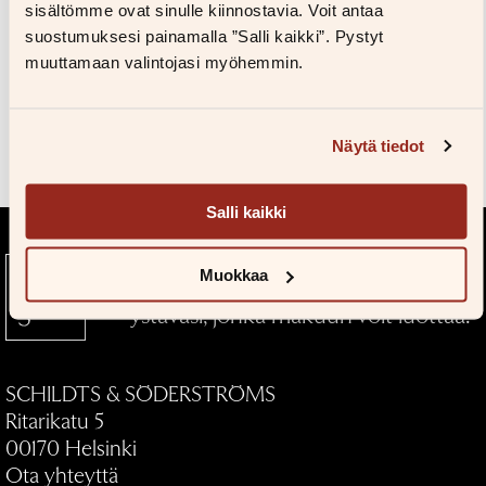
Kuvapankkiin
sisältömme ovat sinulle kiinnostavia. Voit antaa
Salasana unohtunut?
suostumuksesi painamalla ”Salli kaikki”. Pystyt
Eikö sinulla ole tiliä?
muuttamaan valintojasi myöhemmin.
Luo uusi tili
Teokset
Näytä tiedot
Salli kaikki
Muokkaa
Kustantamo S&S — Kirjallinen
ystäväsi, jonka makuun voit luottaa.
SCHILDTS & SÖDERSTRÖMS
Ritarikatu 5
00170 Helsinki
Ota yhteyttä