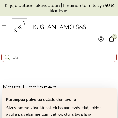
Hyppää
Pii
Kirjoja uuteen lukuvuoteen
| Ilmainen toimitus yli 40 €
sisältöön
t
tilauksiin.
il
Valikko
kon
0
io
Kirjaudu
Ostos
Search:
kon
Käyttäjätunnus tai sähköpostiosoite
*
io
kon
io
Salasana
*
Kaisa Haatanen
Parempaa palvelua evästeiden avulla
Muista minut
Sivustomme käyttää palveluissaan evästeitä, joiden
Kirjaudu sisään
avulla palvelumme toimivat toivotulla tavalla ja