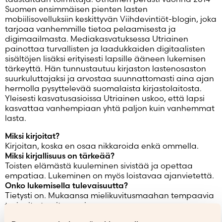
Salasana unohtunut?
Suomen ensimmäisen pienten lasten
mobiilisovelluksiin keskittyvän Viihdevintiöt-blogin, joka
Eikö sinulla ole tiliä?
tarjoaa vanhemmille tietoa pelaamisesta ja
Luo uusi tili
digimaailmasta. Mediakasvatuksessa Utriainen
painottaa turvallisten ja laadukkaiden digitaalisten
sisältöjen lisäksi erityisesti lapsille ääneen lukemisen
tärkeyttä. Hän tunnustautuu kirjaston lastenosaston
suurkuluttajaksi ja arvostaa suunnattomasti aina ajan
hermolla pysyttelevää suomalaista kirjastolaitosta.
Yleisesti kasvatusasioissa Utriainen uskoo, että lapsi
kasvattaa vanhempiaan yhtä paljon kuin vanhemmat
lasta.
Miksi kirjoitat?
Kirjoitan, koska en osaa nikkaroida enkä ommella.
Miksi kirjallisuus on tärkeää?
Toisten elämästä kuuleminen sivistää ja opettaa
empatiaa. Lukeminen on myös loistavaa ajanvietettä.
Onko lukemisella tulevaisuutta?
Tietysti on. Mukaansa mielikuvitusmaahan tempaavia
tarinoita tarvitaan aina.