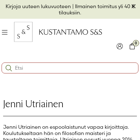
Hyppää
Pii
Kirjoja uuteen lukuvuoteen
| Ilmainen toimitus yli 40 €
sisältöön
t
tilauksiin.
il
Valikko
kon
0
io
Kirjaudu
Ostos
Search:
kon
Käyttäjätunnus tai sähköpostiosoite
*
io
kon
io
Salasana
*
Jenni Utriainen
Muista minut
Jenni Utriainen on espoolaistunut vapaa kirjoittaja.
Kirjaudu sisään
Koulutukseltaan hän on filosofian maisteri ja
taustaltaan toimittaja. Utriainen perusti vuonna 2014