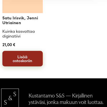
Satu Irisvik, Jenni
Utriainen
Kuinka kasvattaa
diginatiivi
21,00
€
Lisää
ostoskoriin
Kustantamo S&S — Kirjallinen
ystäväsi, jonka makuun voit luottaa.