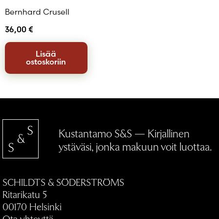
Bernhard Crusell
36,00
€
Lisää
ostoskoriin
Kustantamo S&S — Kirjallinen
ystäväsi, jonka makuun voit luottaa.
SCHILDTS & SÖDERSTRÖMS
Ritarikatu 5
00170 Helsinki
Ota yhteyttä