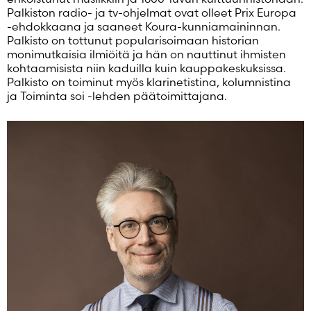
Salasana unohtunut?
Palkiston radio- ja tv-ohjelmat ovat olleet Prix Europa
-ehdokkaana ja saaneet Koura-kunniamaininnan.
Eikö sinulla ole tiliä?
Palkisto on tottunut popularisoimaan historian
Luo uusi tili
monimutkaisia ilmiöitä ja hän on nauttinut ihmisten
kohtaamisista niin kaduilla kuin kauppakeskuksissa.
Palkisto on toiminut myös klarinetistina, kolumnistina
ja Toiminta soi -lehden päätoimittajana.