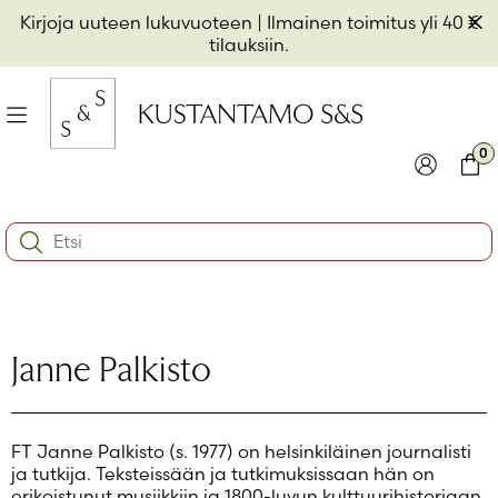
Hyppää
Pii
Kirjoja uuteen lukuvuoteen
| Ilmainen toimitus yli 40 €
sisältöön
t
tilauksiin.
il
Valikko
kon
0
io
Kirjaudu
Ostos
Search:
kon
Käyttäjätunnus tai sähköpostiosoite
*
io
kon
io
Salasana
*
Janne Palkisto
Muista minut
FT Janne Palkisto (s. 1977) on helsinkiläinen journalisti
Kirjaudu sisään
ja tutkija. Teksteissään ja tutkimuksissaan hän on
erikoistunut musiikkiin ja 1800-luvun kulttuurihistoriaan.