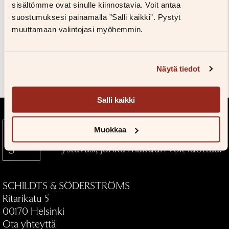
Kuvapankkiin
sisältömme ovat sinulle kiinnostavia. Voit antaa
Salasana unohtunut?
suostumuksesi painamalla ”Salli kaikki”. Pystyt
Eikö sinulla ole tiliä?
muuttamaan valintojasi myöhemmin.
Luo uusi tili
Teokset
Näytä tiedot
Salli kaikki
Muokkaa
Kustantamo S&S — Kirjallinen
ystäväsi, jonka makuun voit luottaa.
SCHILDTS & SÖDERSTRÖMS
Ritarikatu 5
00170 Helsinki
Ota yhteyttä