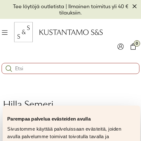
Hyppää
Pii
Tee löytöjä outletista
| Ilmainen toimitus yli 40 €
sisältöön
t
tilauksiin.
il
Valikko
kon
0
io
Kirjaudu
Ostos
Search:
kon
Käyttäjätunnus tai sähköpostiosoite
*
io
kon
io
Salasana
*
Hilla Semeri
Parempaa palvelua evästeiden avulla
Muista minut
Sivustomme käyttää palveluissaan evästeitä, joiden
Kirjaudu sisään
avulla palvelumme toimivat toivotulla tavalla ja