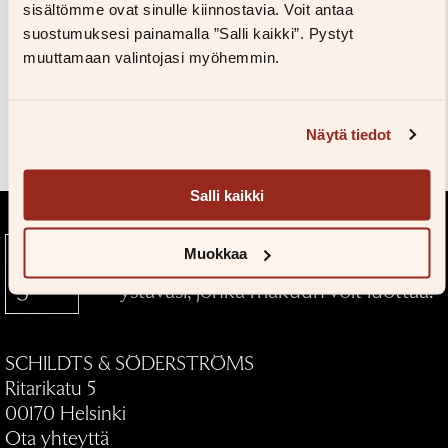
Kuvapankkiin
sisältömme ovat sinulle kiinnostavia. Voit antaa
Salasana unohtunut?
suostumuksesi painamalla ”Salli kaikki”. Pystyt
Eikö sinulla ole tiliä?
muuttamaan valintojasi myöhemmin.
Luo uusi tili
Teokset
Näytä tiedot
Salli kaikki
Muokkaa
Kustantamo S&S — Kirjallinen
ystäväsi, jonka makuun voit luottaa.
SCHILDTS & SÖDERSTRÖMS
Ritarikatu 5
00170 Helsinki
Ota yhteyttä