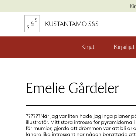
Hyppää
Ki
sisältöön
kon
io
Kirjat
Kirjailijat
Avaa
valikon
alaosio
kon
io
Emelie Gårdeler
kon
io
??????När jag var liten hade jag inga planer på 
illustratör. Mitt stora intresse för pyramiderna 
för mumier, gjorde att drömmen var att bli ark
längre lika intressant när någon berättade att