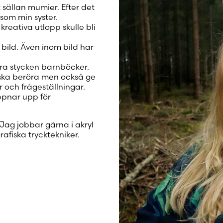
Luo uusi tili
 sällan mumier. Efter det
 som min syster.
kreativa utlopp skulle bli
bild. Även inom bild har
 fyra stycken barnböcker.
na ska beröra men också ge
 och frågeställningar.
öppnar upp för
 Jag jobbar gärna i akryl
rafiska trycktekniker.