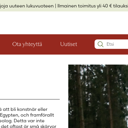
rjoja uuteen lukuvuoteen
| Ilmainen toimitus yli 40 € tilauksi
Search:
Ota yhteyttä
Uutiset
Avaa
Avaa
Käyttäjätu
valikon
valikon
Elämäkerrat ja muistelmat
Hyvinvointi ja elämäntaito
Lasten- ja nuortenkirjallisuus
alaosio
alaosio
Salasana
*
Muista 
att bli konstnär eller
i Egypten, och framförallt
Salasana 
eolog. Detta var inte
Eikö sinulla 
 det oftast är små skärvor