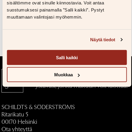
Kuvapankkiin
sisältömme ovat sinulle kiinnostavia. Voit antaa
Salasana unohtunut?
suostumuksesi painamalla ”Salli kaikki”. Pystyt
Eikö sinulla ole tiliä?
muuttamaan valintojasi myöhemmin.
Luo uusi tili
Teokset
Näytä tiedot
Salli kaikki
Muokkaa
Kustantamo S&S — Kirjallinen
ystäväsi, jonka makuun voit luottaa.
SCHILDTS & SÖDERSTRÖMS
Ritarikatu 5
00170 Helsinki
Ota yhteyttä