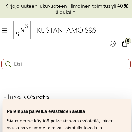
Hyppää
Pii
Kirjoja uuteen lukuvuoteen
| Ilmainen toimitus yli 40 €
sisältöön
t
tilauksiin.
il
Valikko
kon
0
io
Kirjaudu
Ostos
Search:
kon
Käyttäjätunnus tai sähköpostiosoite
*
io
kon
io
Salasana
*
Elina Warsta
Parempaa palvelua evästeiden avulla
Muista minut
Sivustomme käyttää palveluissaan evästeitä, joiden
Kirjaudu sisään
avulla palvelumme toimivat toivotulla tavalla ja