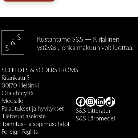
Kustantamo S&S — Kirjallinen
ystäväsi, jonka makuun voit luottaa.
SCHILDTS & SÖDERSTRÖMS
Ritarikatu 5
00170 Helsinki
Ota yhteyttä
Medialle
Facebook
Instagram
LinkedIn
TikTok
Palautukset ja hyvitykset
S&S Litteratur
Tietosuojaseloste
S&S Läromedel
Toimitus- ja sopimusehdot
Foreign Rights