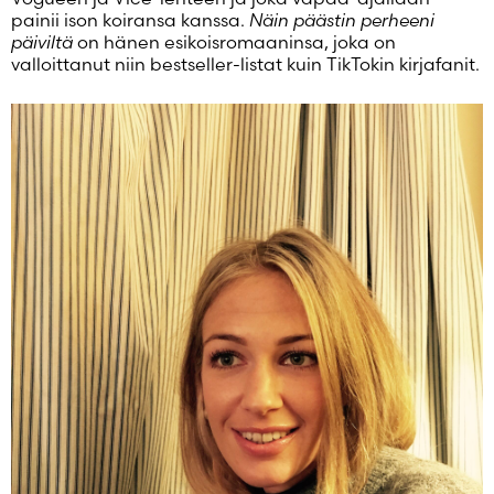
Salasana unohtunut?
painii ison koiransa kanssa.
Näin päästin perheeni
päiviltä
on hänen esikoisromaaninsa, joka on
Eikö sinulla ole tiliä?
valloittanut niin bestseller-listat kuin TikTokin kirjafanit.
Luo uusi tili