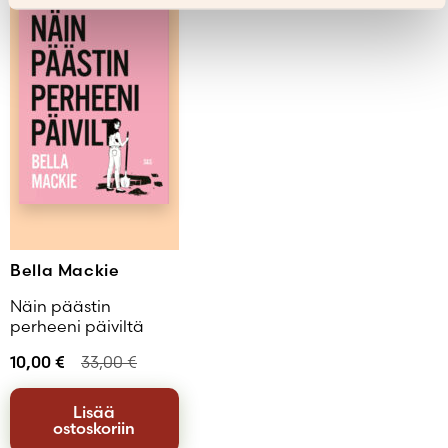
Bella Mackie
Näin päästin
perheeni päiviltä
10,00
€
33,00
€
Lisää
ostoskoriin