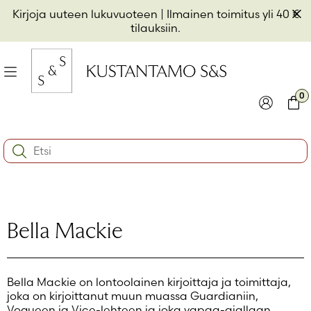
Hyppää
Pii
Kirjoja uuteen lukuvuoteen
| Ilmainen toimitus yli 40 €
sisältöön
t
tilauksiin.
il
Valikko
kon
0
io
Kirjaudu
Ostos
Search:
kon
Käyttäjätunnus tai sähköpostiosoite
*
io
kon
io
Salasana
*
Bella Mackie
Muista minut
Bella Mackie on lontoolainen kirjoittaja ja toimittaja,
Kirjaudu sisään
joka on kirjoittanut muun muassa Guardianiin,
Vogueen ja Vice-lehteen ja joka vapaa-ajallaan