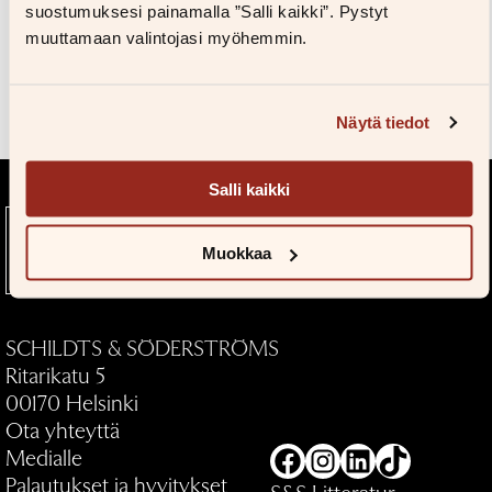
suostumuksesi painamalla ”Salli kaikki”. Pystyt
Salasana unohtunut?
muuttamaan valintojasi myöhemmin.
Eikö sinulla ole tiliä?
Kuvapankkiin
Luo uusi tili
Näytä tiedot
Salli kaikki
Kustantamo S&S — Kirjallinen
Muokkaa
ystäväsi, jonka makuun voit luottaa.
SCHILDTS & SÖDERSTRÖMS
Ritarikatu 5
00170 Helsinki
Ota yhteyttä
Medialle
Facebook
Instagram
LinkedIn
TikTok
Palautukset ja hyvitykset
S&S Litteratur