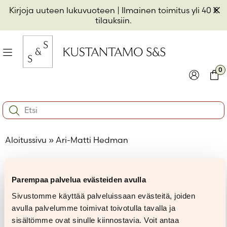
Hyppää
Pii
Kirjoja uuteen lukuvuoteen
| Ilmainen toimitus yli 40 €
sisältöön
t
tilauksiin.
il
Valikko
kon
0
io
Kirjaudu
Ostos
Search:
kon
Käyttäjätunnus tai sähköpostiosoite
*
io
Aloitussivu
»
Ari-Matti Hedman
kon
io
Salasana
*
Parempaa palvelua evästeiden avulla
Muista minut
Ari-Matti Hedman
Sivustomme käyttää palveluissaan evästeitä, joiden
avulla palvelumme toimivat toivotulla tavalla ja
Kirjaudu sisään
sisältömme ovat sinulle kiinnostavia. Voit antaa