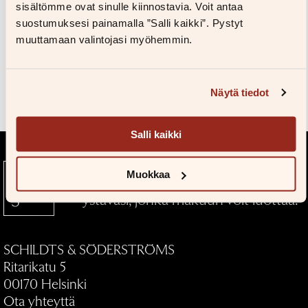
Kuvapankkiin
sisältömme ovat sinulle kiinnostavia. Voit antaa
Salasana unohtunut?
suostumuksesi painamalla ”Salli kaikki”. Pystyt
Eikö sinulla ole tiliä?
muuttamaan valintojasi myöhemmin.
Luo uusi tili
Teokset
Näytä tiedot
Salli kaikki
Muokkaa
Kustantamo S&S — Kirjallinen
ystäväsi, jonka makuun voit luottaa.
SCHILDTS & SÖDERSTRÖMS
Ritarikatu 5
00170 Helsinki
Ota yhteyttä