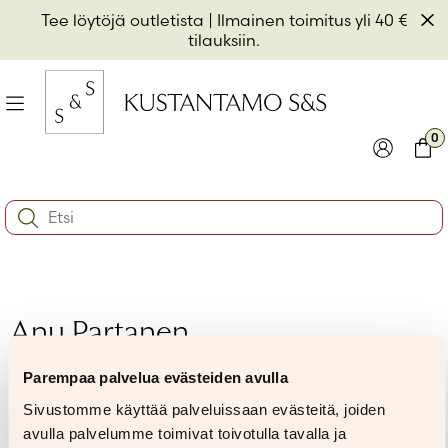
Hyppää
Pii
Tee löytöjä outletista
| Ilmainen toimitus yli 40 €
sisältöön
t
tilauksiin.
il
Valikko
kon
0
io
Kirjaudu
Ostos
Search:
kon
Käyttäjätunnus tai sähköpostiosoite
*
io
kon
io
Salasana
*
Anu Partanen
Parempaa palvelua evästeiden avulla
Muista minut
Sivustomme käyttää palveluissaan evästeitä, joiden
Kirjaudu sisään
avulla palvelumme toimivat toivotulla tavalla ja