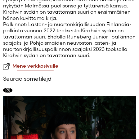
Salasana unohtunut?
nykyään Malmössä puolisonsa ja tyttärensä kanssa.
Kirahvin sydän on tavattoman suuri on ensimmäinen
Eikö sinulla ole tiliä?
hänen kuvittama kirja.
Luo uusi tili
Palkinnot: Lasten- ja nuortenkirjallisuuden Finlandia-
palkinto vuonna 2022 teoksesta Kirahvin sydän on
tavattoman suuri. Ehdolla Runeberg Junior -palkinnon
saajaksi ja Pohjoismaiden neuvoston lasten- ja
nuortenkirjallisuuspalkinnon saajaksi 2023 teoksella
Kirahvin sydän on tavattoman suuri.
Mene verkkosivulle
Seuraa sometilejä
Instagram