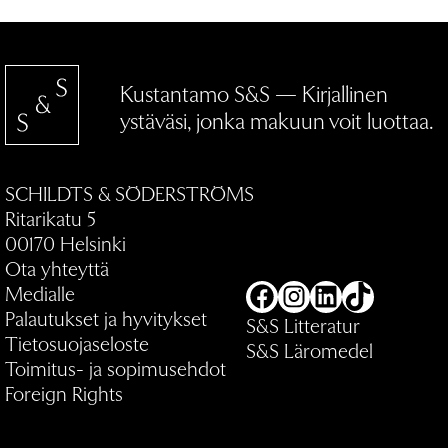
Kustantamo S&S — Kirjallinen
ystäväsi, jonka makuun voit luottaa.
SCHILDTS & SÖDERSTRÖMS
Ritarikatu 5
00170 Helsinki
Ota yhteyttä
Medialle
Facebook
Instagram
LinkedIn
TikTok
Palautukset ja hyvitykset
S&S Litteratur
Tietosuojaseloste
S&S Läromedel
Toimitus- ja sopimusehdot
Foreign Rights