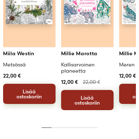
Miila Westin
Millie Marotta
Millie 
Metsässä
Kallisarvoinen
Meren s
planeetta
22,00
€
12,00
€
12,00
€
22,00
€
Lisää
ostoskoriin
os
Lisää
ostoskoriin