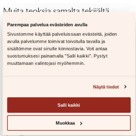
Sivumäärä
128
Muita teoksia samalta tekijältä
Äänen kesto
Ikäryhmä
Parempaa palvelua evästeiden avulla
Kirjailija
Millie Marotta
Sivustomme käyttää palveluissaan evästeitä, joiden
Kääntäjä
Katja Laaksonen
avulla palvelumme toimivat toivotulla tavalla ja
sisältömme ovat sinulle kiinnostavia. Voit antaa
suostumuksesi painamalla ”Salli kaikki”. Pystyt
muuttamaan valintojasi myöhemmin.
Näytä tiedot
Salli kaikki
Millie Marotta
Millie Marotta
Millie 
Muokkaa
Kallisarvoinen
Metsän siimeksessä
Meren s