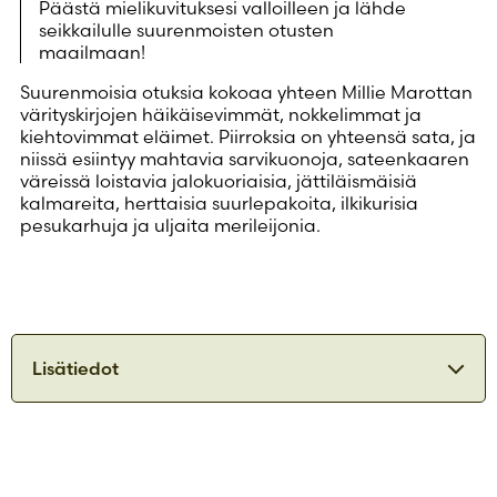
Päästä mielikuvituksesi valloilleen ja lähde
seikkailulle suurenmoisten otusten
maailmaan!
Suurenmoisia otuksia kokoaa yhteen Millie Marottan
värityskirjojen häikäisevimmät, nokkelimmat ja
kiehtovimmat eläimet. Piirroksia on yhteensä sata, ja
niissä esiintyy mahtavia sarvikuonoja, sateenkaaren
väreissä loistavia jalokuoriaisia, jättiläismäisiä
kalmareita, herttaisia suurlepakoita, ilkikurisia
pesukarhuja ja uljaita merileijonia.
Lisätiedot
ISBN
9789515254870
Julkaisuvuosi
2021
Formaatti
Nidottu