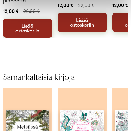
planeetta
12,00
€
22,00
€
12,00
€
12,00
€
22,00
€
Lisää
ostoskoriin
os
Lisää
ostoskoriin
Samankaltaisia kirjoja