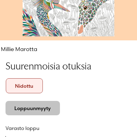
Salasana unohtunut?
Eikö sinulla ole tiliä?
Luo uusi tili
Millie Marotta
Suurenmoisia otuksia
Formaatti
Nidottu
Nidottu
Loppuunmyyty
Varasto loppu