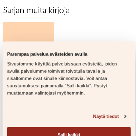
teoksissaan naisten oikeuksia, tasa-arvoa ja
Sivumäärä
Sarjan muita kirjoja
seksuaalisuutta huumorin ja viihteen keinoin. Hän
Äänen kesto
kirjoittaa lapsille nimellä Saara Kekäläinen.
Ikäryhmä
Kirjailija
Olga Kokko
Lue lisää
Lukija
Usva Kärnä
Parempaa palvelua evästeiden avulla
Sivustomme käyttää palveluissaan evästeitä, joiden
avulla palvelumme toimivat toivotulla tavalla ja
sisältömme ovat sinulle kiinnostavia. Voit antaa
suostumuksesi painamalla ”Salli kaikki”. Pystyt
muuttamaan valintojasi myöhemmin.
Näytä tiedot
Olga Kokko
Kilpaoriit
Salli kaikki