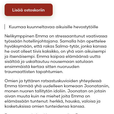
Lisää ostoskoriin
Kuumaa kuunneltavaa aikuisille hevostytöille
Nelikymppinen Emma on stressaantunut vaativassa
työssään hotellinjohtajana. Samalla hän opettelee
hyväksymään, että rakas Salma-tytär, jonka kanssa
he ovat olleet tiivis kaksikko, on yhä vain aikuisempi
ja itsenäisempi. Emma kaipaa elämäänsä uutta
sisältöä ja uskaltautuu nousemaan satulaan
ensimmäistä kertaa sitten nuoruuden
traumaattisten tapahtumien.
Omien ja tyttären ratsastuskuvioiden yhteydessä
Emma törmää yhä uudelleen komeaan Joonataniin,
monen nuoren tallitytön idoliin. Joonatan on jotain
aivan muuta kuin ne miehet joita Emma on
elämässään tuntenut: herkkä, hauska, valoisa ja
kosketuksissa omien tunteidensa kanssa.