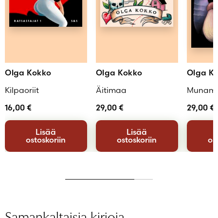
Olga Kokko
Olga Kokko
Olga K
Kilpaoriit
Äitimaa
Muname
16,00
€
29,00
€
29,00
€
Lisää
Lisää
ostoskoriin
ostoskoriin
os
Samankaltaisia kirjoja