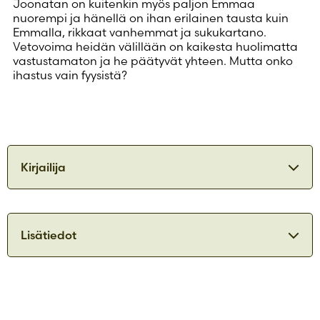
Joonatan on kuitenkin myös paljon Emmaa
nuorempi ja hänellä on ihan erilainen tausta kuin
Emmalla, rikkaat vanhemmat ja sukukartano.
Vetovoima heidän välillään on kaikesta huolimatta
vastustamaton ja he päätyvät yhteen. Mutta onko
ihastus vain fyysistä?
Kirjailija
Olga Kokko
Lisätiedot
ISBN
9789515261946
Olga Kokko (s. 1971) varttui Pohjois-Karjalassa ja
asuu Vantaalla. Hän on valmistunut filosofian
Julkaisuvuosi
2024
maisteriksi Helsingin yliopistosta. Hän toimii
Formaatti
Äänikirja
vapaana kirjailijana. Olga Kokko käsittelee