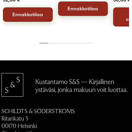
Ennakkotilaa
Ennakkotilaa
os
Kustantamo S&S — Kirjallinen
ystäväsi, jonka makuun voit luottaa.
SCHILDTS & SÖDERSTRÖMS
Ritarikatu 5
00170 Helsinki