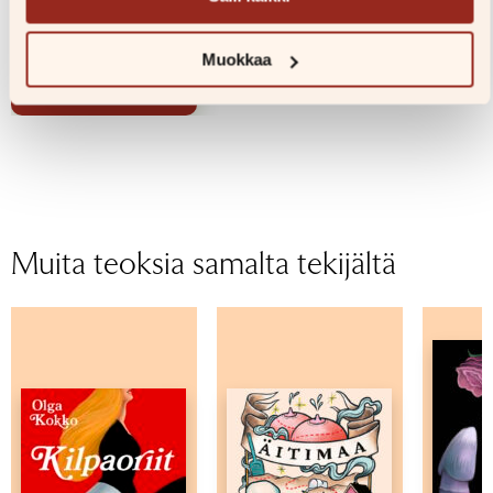
16,00
€
Muokkaa
Lisää
ostoskoriin
Muita teoksia samalta tekijältä