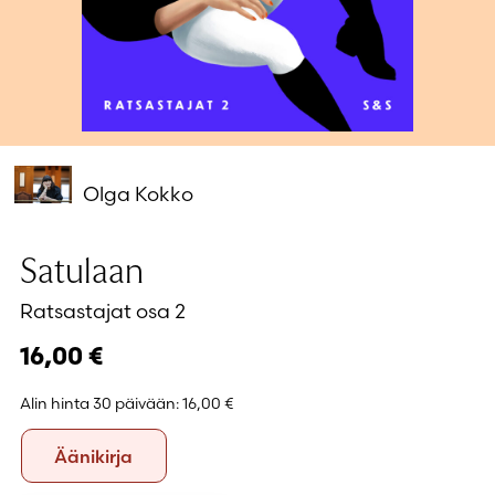
Salasana unohtunut?
Eikö sinulla ole tiliä?
Luo uusi tili
Olga Kokko
Satulaan
Ratsastajat osa 2
16,00
€
Alin hinta 30 päivään:
16,00 €
Formaatti
Äänikirja
Äänikirja