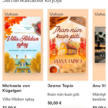
Uutuus
Uutuus
Uutuus
Michaela von
Jaana Tapio
Anu Vä
Kügelgen
Ihan niin kuin piti
Mäntyka
Villa Hildan syksy
kesävie
30,00
€
32,00
€
30,00
€