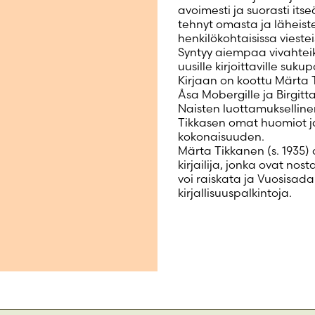
avoimesti ja suorasti it
tehnyt omasta ja läheist
henkilökohtaisissa vieste
Syntyy aiempaa vivahteik
uusille kirjoittaville sukupo
Kirjaan on koottu Märta Ti
Åsa Mobergille ja Birgitta
Naisten luottamuksellinen
Tikkasen omat huomiot j
kokonaisuuden.
Märta Tikkanen (s. 1935)
kirjailija, jonka ovat n
voi raiskata ja Vuosisad
kirjallisuuspalkintoja.