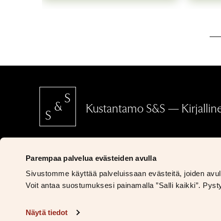
Päätähuimaavan k
Barösundin hiljai
vuolaasti ja rien
oman elämäni ma
hämmästyttävä en
Helena Miettine
Yksityiskohdissaa
johonkin, purist
yksityiseen.
Kustantamo S&S — Kirjallinen
Samuli Isola, Ap
SCHILDTS & SÖDERSTRÖMS
Parempaa palvelua evästeiden avulla
Ritarikatu 5
Sivustomme käyttää palveluissaan evästeitä, joiden avulla
00170 Helsinki
Voit antaa suostumuksesi painamalla ”Salli kaikki”. Py
Ota yhteyttä
Näytä tiedot