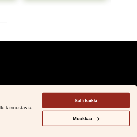
s pyrkimys
taa
 tekevät
en on ollut
ös, tarttuu
stä
Facebook
Instagram
LinkedIn
TikTok
Salli kaikki
&S Litteratur
le kiinnostavia.
&S Läromedel
Muokkaa