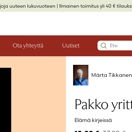
rjoja uuteen lukuvuoteen
| Ilmainen toimitus yli 40 € tilauksi
Search:
Ota yhteyttä
Uutiset
Avaa
Avaa
Käyttäjätu
valikon
valikon
Elämäkerrat ja muistelmat
Hyvinvointi ja elämäntaito
Lasten- ja nuortenkirjallisuus
alaosio
alaosio
Salasana
*
Märta Tikkane
Muista 
Pakko yrit
Salasana 
Elämä kirjeissä
Eikö sinulla 