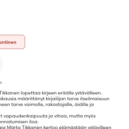
Kovakantinen
antinen
n
 Tikkanen lopettaa kirjeen eräälle ystävälleen.
ausia määrittänyt kirjailijan tarve itseilmaisuun
en tarve vaimolle, rakastajalle, äidille ja
at vapaudenkaipuuta ja vihaa, mutta myös
onnistumisen iloa.
ttaja Märta Tikkanen kertoo elämästään ystävilleen