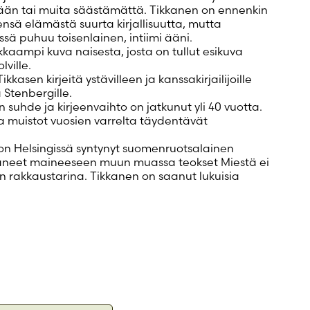
seään tai muita säästämättä. Tikkanen on ennenkin
ensä elämästä suurta kirjallisuutta, mutta
issä puhuu toisenlainen, intiimi ääni.
kaampi kuva naisesta, josta on tullut esikuva
lville.
kkasen kirjeitä ystävilleen ja kanssakirjailijoille
 Stenbergille.
 suhde ja kirjeenvaihto on jatkunut yli 40 vuotta.
a muistot vuosien varrelta täydentävät
 on Helsingissä syntynyt suomenruotsalainen
ostaneet maineeseen muun muassa teokset Miestä ei
an rakkaustarina. Tikkanen on saanut lukuisia