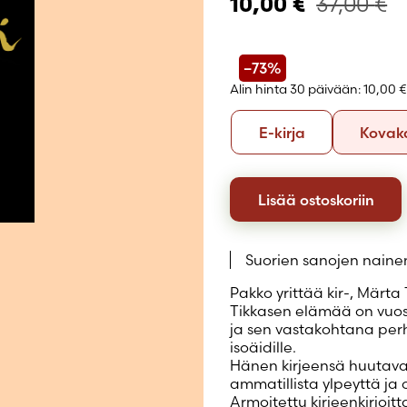
37,00
€
10,00
€
Luo uusi tili
–73%
Alin hinta 30 päivään:
10,00 €
Formaatti
E-
E-kirja
Kovak
kirja
Lisää ostoskoriin
Suorien sanojen naine
Pakko yrittää kir-, Märta
Tikkasen elämää on vuosik
ja sen vastakohtana perhe
isoäidille.
Hänen kirjeensä huutav
ammatillista ylpeyttä ja 
Armoitettu kirjeenkirjoi