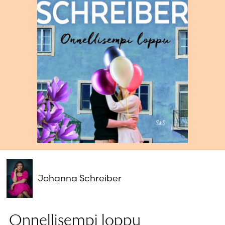
Salasana unohtunut?
Eikö sinulla ole tiliä?
Luo uusi tili
Johanna Schreiber
Onnellisempi loppu