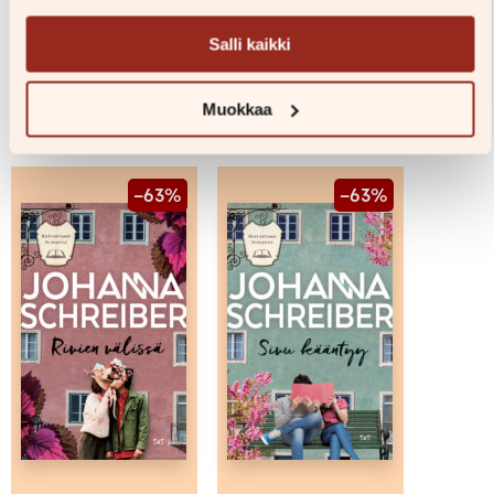
Salli kaikki
Muokkaa
Sarjan muita kirjoja
–63%
–63%