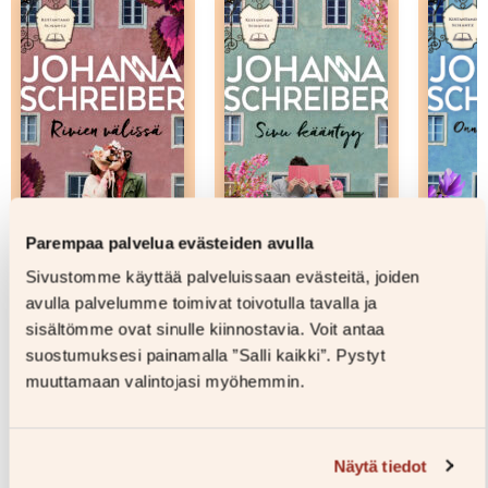
Parempaa palvelua evästeiden avulla
Sivustomme käyttää palveluissaan evästeitä, joiden
Rivien välissä –
Sivu kääntyy –
Onnelli
avulla palvelumme toimivat toivotulla tavalla ja
Nidottu
Nidottu
Nidottu
sisältömme ovat sinulle kiinnostavia. Voit antaa
suostumuksesi painamalla ”Salli kaikki”. Pystyt
10,00
€
27,00
€
10,00
€
27,00
€
10,00
€
muuttamaan valintojasi myöhemmin.
Lisää
Lisää
ostoskoriin
ostoskoriin
os
Näytä tiedot