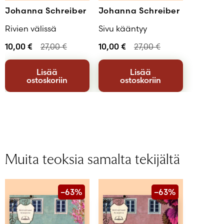
Johanna Schreiber
Johanna Schreiber
Rivien välissä
Sivu kääntyy
10,00
€
27,00
€
10,00
€
27,00
€
Lisää
Lisää
ostoskoriin
ostoskoriin
Muita teoksia samalta tekijältä
–63%
–63%