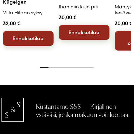
Kügelgen
Ihan niin kuin piti
Mäntyka
Villa Hildan syksy
kesävie
30,00
€
32,00
€
30,00
€
Ennakkotilaa
Ennakkotilaa
os
Kustantamo S&S — Kirjallinen
ystäväsi, jonka makuun voit luottaa.