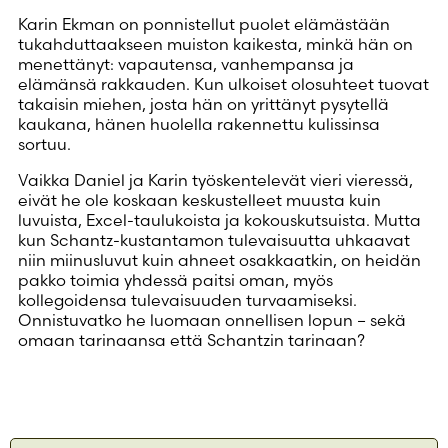
Karin Ekman on ponnistellut puolet elämästään
tukahduttaakseen muiston kaikesta, minkä hän on
menettänyt: vapautensa, vanhempansa ja
elämänsä rakkauden. Kun ulkoiset olosuhteet tuovat
takaisin miehen, josta hän on yrittänyt pysytellä
kaukana, hänen huolella rakennettu kulissinsa
sortuu.
Vaikka Daniel ja Karin työskentelevät vieri vieressä,
eivät he ole koskaan keskustelleet muusta kuin
luvuista, Excel-taulukoista ja kokouskutsuista. Mutta
kun Schantz-kustantamon tulevaisuutta uhkaavat
niin miinusluvut kuin ahneet osakkaatkin, on heidän
pakko toimia yhdessä paitsi oman, myös
kollegoidensa tulevaisuuden turvaamiseksi.
Onnistuvatko he luomaan onnellisen lopun – sekä
omaan tarinaansa että Schantzin tarinaan?