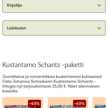
Kirjailija
Johanna Schreiber
Lisätiedot
ISBN
9789515261885
Suosittu ruotsalaiskirjailija Johanna Schreiber
kuvaa terävän humoristisesti avioeron jälkeistä
Julkaisuvuosi
2024
vanhemmuutta, kustantamon arkea, ystävyyttä ja
Formaatti
Nidottu
rakkautta. Rivien välissä aloittaa kolmiosaisen
Schantzin kustantamosta kertovan sarjan.
Sivumäärä
Kustantamo Schantz -paketti
Äänen kesto
Lue lisää
Ikäryhmä
Juonittelua ja romantiikkaa kustantamon kulisseissa!
Kirjailija
Johanna Schreiber
Osta Johanna Schreiberin Kustantamo Schantz -
Kääntäjä
Hanni Salovaara
trilogia nyt tarjoushintaan 25,00 €. Näet alennuksen
kassalla.
Lukija
Usva Kärnä
–63%
–63%