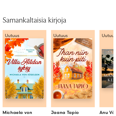
Samankaltaisia kirjoja
Uutuus
Uutuus
Uutuus
Michaela von
Jaana Tapio
Anu Vä