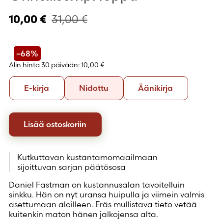
31,00
€
10,00
€
–68%
Alin hinta 30 päivään:
10,00 €
Formaatti
E-
Nidottu
Äänikirja
E-kirja
Nidottu
Äänikirja
kirja
Lisää ostoskoriin
Kutkuttavan kustantamomaailmaan
sijoittuvan sarjan päätösosa
Daniel Fastman on kustannusalan tavoitelluin
sinkku. Hän on nyt uransa huipulla ja viimein valmis
asettumaan aloilleen. Eräs mullistava tieto vetää
kuitenkin maton hänen jalkojensa alta.