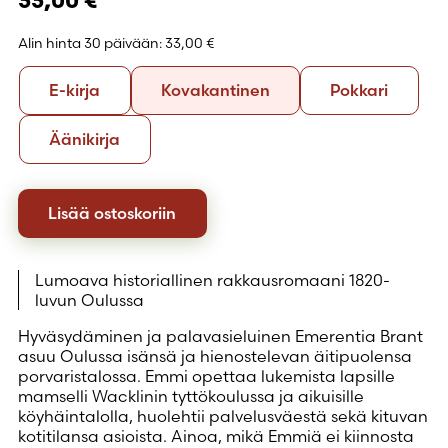
33,00
€
Alin hinta 30 päivään:
33,00 €
Formaatti
E-
Kovakantinen
Pokkari
E-kirja
Kovakantinen
Pokkari
kirja
Äänikirja
Äänikirja
Lisää ostoskoriin
Lumoava historiallinen rakkausromaani 1820-
luvun Oulussa
Hyväsydäminen ja palavasieluinen Emerentia Brant
asuu Oulussa isänsä ja hienostelevan äitipuolensa
porvaristalossa. Emmi opettaa lukemista lapsille
mamselli Wacklinin tyttökoulussa ja aikuisille
köyhäintalolla, huolehtii palvelusväestä sekä kituvan
kotitilansa asioista. Ainoa, mikä Emmiä ei kiinnosta