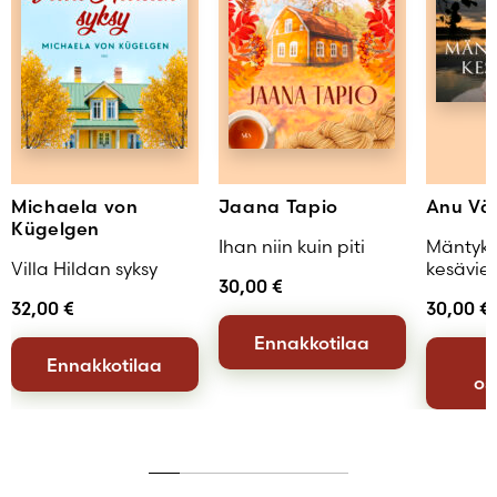
Michaela von
Jaana Tapio
Anu Vä
Kügelgen
Ihan niin kuin piti
Mäntyka
Villa Hildan syksy
kesävie
30,00
€
32,00
€
30,00
€
Ennakkotilaa
Ennakkotilaa
os