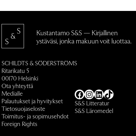
Kustantamo S&S — Kirjallinen
ystäväsi, jonka makuun voit luottaa.
SCHILDTS & SÖDERSTRÖMS
Ritarikatu 5
00170 Helsinki
Ota yhteyttä
Medialle
Facebook
Instagram
LinkedIn
TikTok
Palautukset ja hyvitykset
S&S Litteratur
Tietosuojaseloste
S&S Läromedel
Toimitus- ja sopimusehdot
Foreign Rights