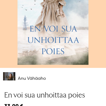
Salasana unohtunut?
Eikö sinulla ole tiliä?
Luo uusi tili
Anu Vähäaho
En voi sua unhoittaa poies