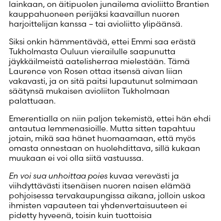
lainkaan, on äitipuolen junailema avioliitto Brantien
kauppahuoneen perijäksi kaavaillun nuoren
harjoittelijan kanssa – tai avioliitto ylipäänsä.
Siksi onkin hämmentävää, ettei Emmi saa erästä
Tukholmasta Ouluun vierailulle saapunutta
jäykkäilmeistä aatelisherraa mielestään. Tämä
Laurence von Rosen ottaa itsensä aivan liian
vakavasti, ja on sitä paitsi lupautunut solmimaan
säätynsä mukaisen avioliiton Tukholmaan
palattuaan.
Emerentialla on niin paljon tekemistä, ettei hän ehdi
antautua lemmenasioille. Mutta sitten tapahtuu
jotain, mikä saa hänet huomaamaan, että myös
omasta onnestaan on huolehdittava, sillä kukaan
muukaan ei voi olla siitä vastuussa.
En voi sua unhoittaa poies
kuvaa verevästi ja
viihdyttävästi itsenäisen nuoren naisen elämää
pohjoisessa tervakaupungissa aikana, jolloin uskoa
ihmisten vapauteen tai yhdenvertaisuuteen ei
pidetty hyveenä, toisin kuin tuottoisia