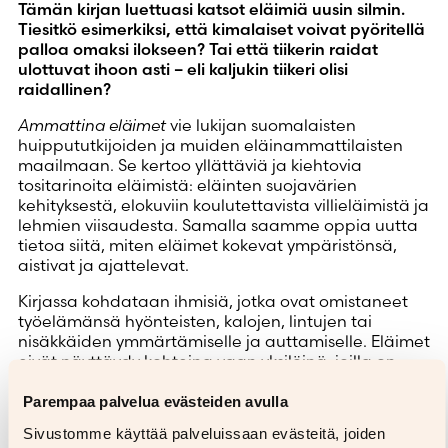
Tämän kirjan luettuasi katsot eläimiä uusin silmin.
Tiesitkö esimerkiksi, että kimalaiset voivat pyöritellä
palloa omaksi ilokseen? Tai että tiikerin raidat
ulottuvat ihoon asti – eli kaljukin tiikeri olisi
raidallinen?
Ammattina eläimet
vie lukijan suomalaisten
huippututkijoiden ja muiden eläinammattilaisten
maailmaan. Se kertoo yllättäviä ja kiehtovia
tositarinoita eläimistä: eläinten suojavärien
kehityksestä, elokuviin koulutettavista villieläimistä ja
lehmien viisaudesta. Samalla saamme oppia uutta
tietoa siitä, miten eläimet kokevat ympäristönsä,
aistivat ja ajattelevat.
Kirjassa kohdataan ihmisiä, jotka ovat omistaneet
työelämänsä hyönteisten, kalojen, lintujen tai
nisäkkäiden ymmärtämiselle ja auttamiselle. Eläimet
eivät näyttäydy kohteina vaan yksilöinä, joilla on
oma näkö kulmansa maailmaan. Esimerkiksi hevoset
osaavat lukea meitä ihmisiä paljon paremmin kuin
Parempaa palvelua evästeiden avulla
me niitä.
Sivustomme käyttää palveluissaan evästeitä, joiden