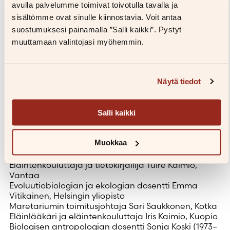
Ammattina eläimet
sopii kaikille luonnosta ja
avulla palvelumme toimivat toivotulla tavalla ja
tieteestä kiinnostuneille lukijoille, jotka haluavat
sisältömme ovat sinulle kiinnostavia. Voit antaa
ymmärtää paremmin elämää ympärillään ja omaa
suostumuksesi painamalla ”Salli kaikki”. Pystyt
paikkaansa osana sitä.
muuttamaan valintojasi myöhemmin.
Haastatellut asiantuntijat
Eläinekologian dosentti Olli Loukola, Turun yliopisto
Näytä tiedot
Eläinten fysioterapian dosentti Heli Hyytiäinen,
Helsingin yliopisto
Korkeasaaren eläintenhoidon ja suojelun johtaja
Salli kaikki
Nina Trontti, Helsinki
Evoluutioekologi ja professori Johanna Mappes,
Helsingin yliopisto
Muokkaa
Evoluutiobiologian ja genomiikan professori Heikki
Helanterä, Oulun yliopisto
Eläintenkouluttaja ja tietokirjailija Tuire Kaimio,
Vantaa
Evoluutiobiologian ja ekologian dosentti Emma
Vitikainen, Helsingin yliopisto
Maretariumin toimitusjohtaja Sari Saukkonen, Kotka
Eläinlääkäri ja eläintenkouluttaja Iris Kaimio, Kuopio
Biologisen antropologian dosentti Sonja Koski (1973–