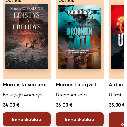
Uutuus
Uutuus
jotka työskentelevät niin kimalaisten, kalojen,
Lukija
Tuija Hanhikoski
Lue lisää
Marcus Rosenlund
Marcus Lindqvist
Anton 
Edistys ja erehdys
Droonien sota
Ultrat
34,00
€
36,00
€
35,00
€
Ennakkotilaa
Ennakkotilaa
os