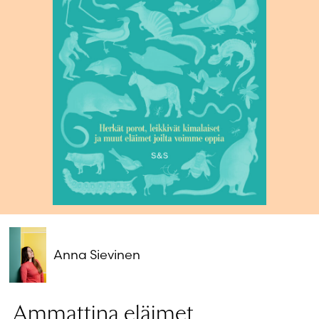
Salasana unohtunut?
Eikö sinulla ole tiliä?
Luo uusi tili
Anna Sievinen
Ammattina eläimet