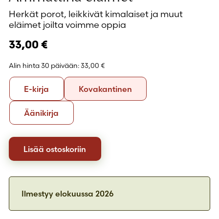
Herkät porot, leikkivät kimalaiset ja muut
eläimet joilta voimme oppia
33,00
€
Alin hinta 30 päivään:
33,00 €
Formaatti
E-
Kovakantinen
E-kirja
Kovakantinen
kirja
Äänikirja
Äänikirja
Lisää ostoskoriin
Ilmestyy
elokuussa 2026