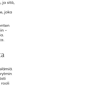
ja sitä,
e, joka
enten
in –
ia.
ta.
ta
elämiä.
srytmin
ästi
 rooli