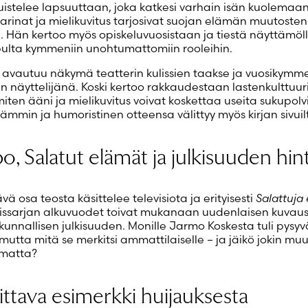
uistelee lapsuuttaan, joka katkesi varhain isän kuolemaan, 
tarinat ja mielikuvitus tarjosivat suojan elämän muutosten
ä. Hän kertoo myös opiskeluvuosistaan ja tiestä näyttämöll
opulta kymmeniin unohtumattomiin rooleihin.
a avautuu näkymä teatterin kulissien taakse ja vuosikymm
n näyttelijänä. Koski kertoo rakkaudestaan lastenkulttuuri
miten ääni ja mielikuvitus voivat koskettaa useita sukupolv
ämmin ja humoristinen otteensa välittyy myös kirjan sivuil
o, Salatut elämät ja julkisuuden hin
vä osa teosta käsittelee televisiota ja erityisesti
Salattuja 
äissarjan alkuvuodet toivat mukanaan uudenlaisen kuvau
kunnallisen julkisuuden. Monille Jarmo Koskesta tuli pysyv
utta mitä se merkitsi ammattilaiselle – ja jäikö jokin muu
umatta?
ittava esimerkki huijauksesta