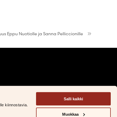
us Eppu Nuotiolle ja Sanna Pelliccionille
Facebook
Instagram
LinkedIn
TikTok
Salli kaikki
&S Litteratur
le kiinnostavia.
&S Läromedel
Muokkaa