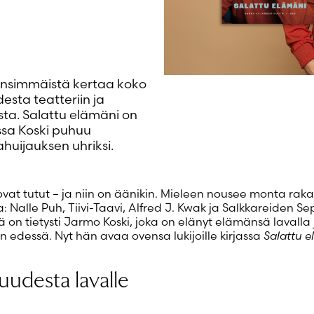
Luo uusi tili
 ensimmäistä kertaa koko
esta teatteriin ja
sta. Salattu elämäni on
ssa Koski puhuu
ahuijauksen uhriksi.
ovat tutut – ja niin on äänikin. Mieleen nousee monta rak
 Nalle Puh, Tiivi-Taavi, Alfred J. Kwak ja Salkkareiden Se
ä on tietysti Jarmo Koski, joka on elänyt elämänsä lavalla 
 edessä. Nyt hän avaa ovensa lukijoille kirjassa
Salattu e
uudesta lavalle