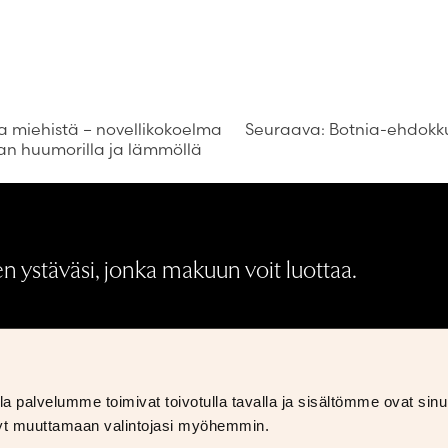
ta miehistä – novellikokoelma
Seuraava:
Botnia-ehdokku
n huumorilla ja lämmöllä
 ystäväsi, jonka makuun voit luottaa.
Medialle
Palautukset ja hyvitykset
S
 palvelumme toimivat toivotulla tavalla ja sisältömme ovat sinul
Tietosuojaseloste
S
styt muuttamaan valintojasi myöhemmin.
Toimitus- ja sopimusehdot