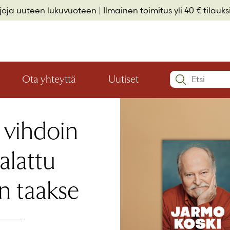
rjoja uuteen lukuvuoteen
| Ilmainen toimitus yli 40 € tilauksi
Search:
Ota yhteyttä
Uutiset
Avaa
Avaa
Käyttäjätu
valikon
valikon
Elämäkerrat ja muistelmat
Hyvinvointi ja elämäntaito
Lasten- ja nuortenkirjallisuus
alaosio
alaosio
 vihdoin
Salasana
*
alattu
Muista 
en taakse
Salasana 
Eikö sinulla 