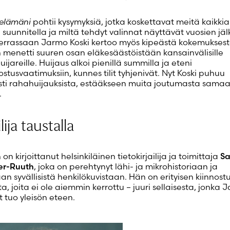
 elämäni
pohtii kysymyksiä, jotka koskettavat meitä kaikkia
suunnitella ja miltä tehdyt valinnat näyttävät vuosien jäl
rrassaan Jarmo Koski kertoo myös kipeästä kokemukses
 menetti suuren osan eläkesäästöistään kansainvälisille
huijareille. Huijaus alkoi pienillä summilla ja eteni
stusvaatimuksiin, kunnes tilit tyhjenivät. Nyt Koski puhuu
ti rahahuijauksista, estääkseen muita joutumasta sama
.
ilija taustalla
on kirjoittanut helsinkiläinen tietokirjailija ja toimittaja
S
er-Ruuth
, joka on perehtynyt lähi- ja mikrohistoriaan ja
an syvällisistä henkilökuvistaan. Hän on erityisen kiinnost
ta, joita ei ole aiemmin kerrottu – juuri sellaisesta, jonka 
t tuo yleisön eteen.