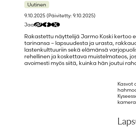
Uutinen
9.10.2025
(Päivitetty: 9.10.2025)
Jaa
Kopioi
Jaa
Jaa
jakolinkki
Facebookissa
Twitteriin/X:ään
Rakastettu näyttelijä Jarmo Koski kertoo
tarinansa – lapsuudesta ja urasta, rakkaud
lastenkulttuuriin sekä elämänsä varjopuoli
rehellinen ja koskettava muistelmateos, jo
avoimesti myös siitä, kuinka hän joutui rah
Kasvot 
hahmoa:
Kyseess
kameran
Laps