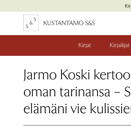
Hyppää
Ki
sisältöön
kon
io
Kirjat
Kirjailijat
Avaa
valikon
alaosio
kon
Jarmo Koski kertoo
io
kon
io
oman tarinansa – S
elämäni vie kulissi