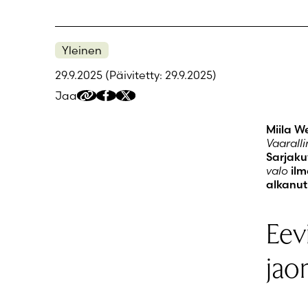
Yleinen
29.9.2025
(Päivitetty: 29.9.2025)
Jaa
Kopioi
Jaa
Jaa
jakolinkki
Facebookissa
Twitteriin/X:ään
Miila W
Vaaralli
Sarjaku
valo
ilm
alkanut
Eev
jao