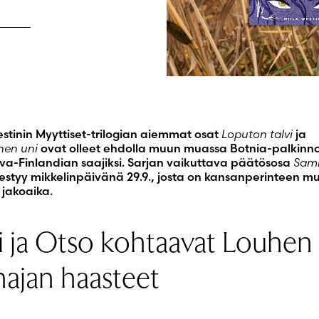
Luo uusi tili
estinin Myyttiset-trilogian aiemmat osat
Loputon talvi
ja
nen uni
ovat olleet ehdolla muun muassa Botnia-palkinno
va-Finlandian saajiksi. Sarjan vaikuttava päätösosa
Sam
estyy mikkelinpäivänä 29.9., josta on kansanperinteen 
 jakoaika.
i ja Otso kohtaavat Louhen 
najan haasteet