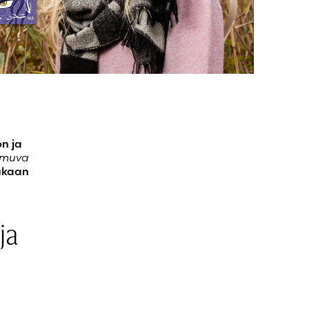
n ja
muva
mukaan
ja