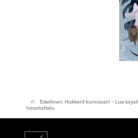
Artikkelien
Edellinen:
Hakkerit kunniaan! – Lue kirjai
haastattelu
selaus