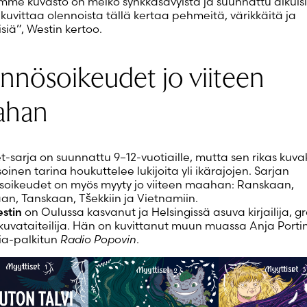
mme kuvasto on melko synkkäsävyistä ja suunnattu aikuisil
 kuvittaa olennoista tällä kertaa pehmeitä, värikkäitä ja
isiä”, Westin kertoo.
nnösoikeudet jo viiteen
ahan
t-sarja on suunnattu 9–12-vuotiaille, mutta sen rikas kuvak
inen tarina houkuttelee lukijoita yli ikärajojen. Sarjan
oikeudet on myös myyty jo viiteen maahan: Ranskaan,
an, Tanskaan, Tšekkiin ja Vietnamiin.
estin
on Oulussa kasvanut ja Helsingissä asuva kirjailija, g
akuvataiteilija. Hän on kuvittanut muun muassa Anja Porti
ia-palkitun
Radio Popovin
.