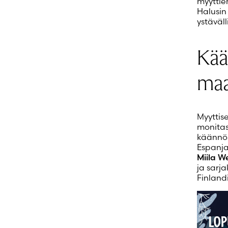
myyttie
Halusin
ystäväll
Kää
ma
Myyttise
monitaso
käännös
Espanja
Miila W
ja sarj
Finland