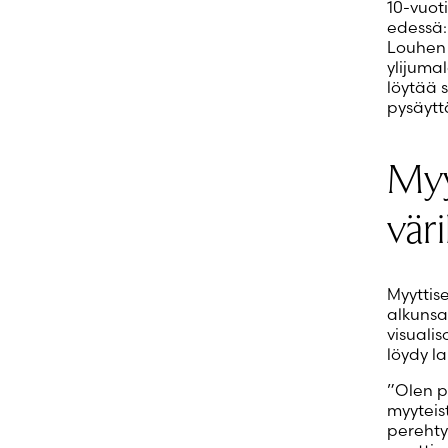
10-vuot
edessä:
Louhen 
ylijuma
löytää 
pysäytt
Myy
vär
Myyttise
alkunsa
visualis
löydy la
”Olen p
myyteist
perehtyn