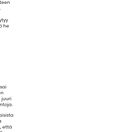
steen
.
ytyy
ö he
sai
en
 juuri
intoja.
isista
a
, että