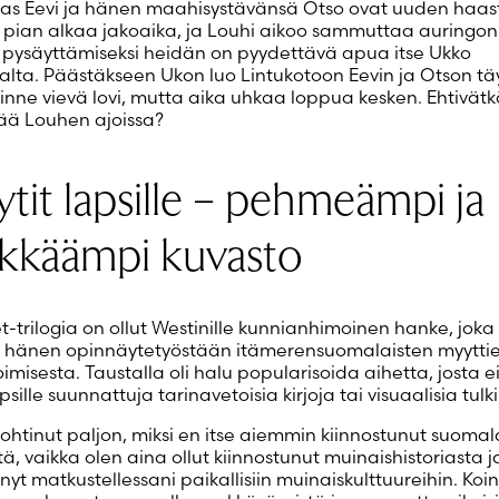
ias Eevi ja hänen maahisystävänsä Otso ovat uuden haa
 pian alkaa jakoaika, ja Louhi aikoo sammuttaa auringon
pysäyttämiseksi heidän on pyydettävä apua itse Ukko
lalta. Päästäkseen Ukon luo Lintukotoon Eevin ja Otson tä
sinne vievä lovi, mutta aika uhkaa loppua kesken. Ehtivätk
ää Louhen ajoissa?
tit lapsille – pehmeämpi ja
ikkäämpi kuvasto
t-trilogia on ollut Westinille kunnianhimoinen hanke, joka 
 hänen opinnäytetyöstään itämerensuomalaisten myytti
oimisesta. Taustalla oli halu popularisoida aihetta, josta ei
psille suunnattuja tarinavetoisia kirjoja tai visuaalisia tulk
ohtinut paljon, miksi en itse aiemmin kiinnostunut suomala
ä, vaikka olen aina ollut kiinnostunut muinaishistoriasta j
yt matkustellessani paikallisiin muinaiskulttuureihin. Koin