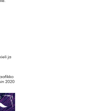
le.
ieli ja
raafikko
nin 2020