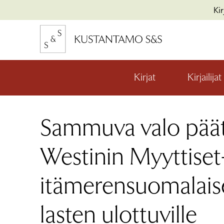
Hyppää
Ki
sisältöön
kon
io
Kirjat
Kirjailijat
Avaa
valikon
alaosio
kon
Sammuva valo päät
io
kon
io
Westinin Myyttiset-
itämerensuomalais
lasten ulottuville