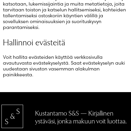
katsotaan, lukemissijaintia ja muita metatietoja, joita
tarvitaan toiston ja katselun hallitsemiseksi, kohteiden
tallentamiseksi ostoskoriin käyntien välillä ja
sovelluksen ominaisuuksien ja suorituskyvyn
parantamiseksi.
Hallinnoi evästeitä
Voit hallita evästeiden käyttöä verkkosivulla
avautuvasta evästekyselystä. Saat evästekyselyn auki
uudestaan sivuston vasemman alakulman
painikkeesta.
Kustantamo S&S — Kirjallinen
ystäväsi, jonka makuun voit luottaa.