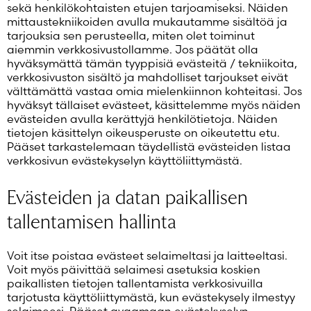
sekä henkilökohtaisten etujen tarjoamiseksi. Näiden
mittaustekniikoiden avulla mukautamme sisältöä ja
tarjouksia sen perusteella, miten olet toiminut
aiemmin verkkosivustollamme. Jos päätät olla
hyväksymättä tämän tyyppisiä evästeitä / tekniikoita,
verkkosivuston sisältö ja mahdolliset tarjoukset eivät
välttämättä vastaa omia mielenkiinnon kohteitasi. Jos
hyväksyt tällaiset evästeet, käsittelemme myös näiden
evästeiden avulla kerättyjä henkilötietoja. Näiden
tietojen käsittelyn oikeusperuste on oikeutettu etu.
Pääset tarkastelemaan täydellistä evästeiden listaa
verkkosivun evästekyselyn käyttöliittymästä.
Evästeiden ja datan paikallisen
tallentamisen hallinta
Voit itse poistaa evästeet selaimeltasi ja laitteeltasi.
Voit myös päivittää selaimesi asetuksia koskien
paikallisten tietojen tallentamista verkkosivuilla
tarjotusta käyttöliittymästä, kun evästekysely ilmestyy
selaimeesi. Pääset avaamaan evästekyselyn