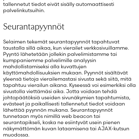
tallennetut tiedot eivät sisälly automaattisesti
palvelinkutsuihin.
Seurantapyynnöt
Selaimen tekemät seurantapyynnöt tapahtuvat
taustalla sillä aikaa, kun vierailet verkkosivuillamme.
Pyyntö lähetetään jollekin palvelimistamme tai
kumppaniemme palvelimille analyysin
mahdollistamiseksi alla kuvattujen
käyttömahdollisuuksien mukaan. Pyynnöt sisältävät
yleensä tietoja vierailemastasi sivusta sekä siitä, mitä
tapahtuu vierailun aikana. Kyseessä voi esimerkiksi olla
sivustolla viettämäsi aika. Jotta voidaan tehdä
johtopäätöksiä useiden sivunäkymien tapahtumista,
evästeet ja paikallisesti tallennetut tiedot voidaan
lähettää pyynnön mukana. Seurantapyynnöt
tunnetaan myös nimillä web beacon tai
seurantapikseli, koska ne esiintyvät usein pienen
näkymättömän kuvan lataamisena tai AJAX-kutsun
muodossa.