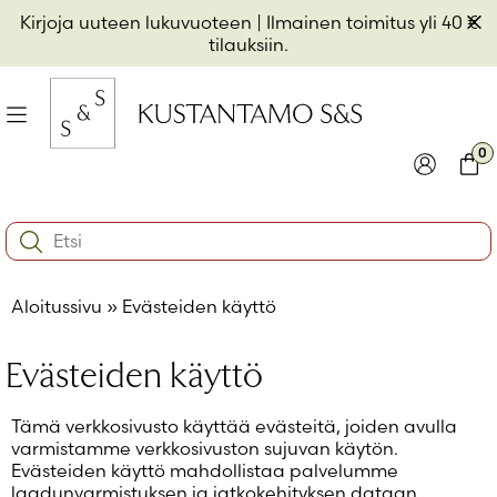
Hyppää
Pii
Kirjoja uuteen lukuvuoteen
| Ilmainen toimitus yli 40 €
sisältöön
t
tilauksiin.
il
Valikko
kon
0
io
Kirjaudu
Ostos
Search:
kon
Käyttäjätunnus tai sähköpostiosoite
*
io
Aloitussivu
»
Evästeiden käyttö
kon
io
Salasana
*
Evästeiden käyttö
Muista minut
Tämä verkkosivusto käyttää evästeitä, joiden avulla
varmistamme verkkosivuston sujuvan käytön.
Kirjaudu sisään
Evästeiden käyttö mahdollistaa palvelumme
laadunvarmistuksen ja jatkokehityksen dataan