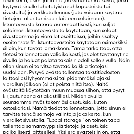
tekniikoita, esim. jäljitteet (näkymättömät kuvat, jotka
löytyvät sinulle lähetetyistä sähköposteista tai
sivustolta) ja verkkotallennus (jota voidaan käyttää
tietojen tallentamiseen laitteen selaimeen).
Istuntoeväste katoaa automaattisesti, kun suljet
selaimesi. Istuntoevästeitä käytetään, kun selaat
sivustoamme ja vierailet osoitteissa, joihin sisältyy
osoite “sets.fi”. Istuntoevästeitä käytetään esimerkiksi
silloin, kun täytät lomakkeen. Tämä tarkoittaa, että
tietosi tallennetaan väliaikaisesti, jos olet täyttänyt ne
sivulla ja haluat palata takaisin edelliselle sivulle. Näin
ollen sinun ei tarvitse täyttää kaikkia tietojasi
uudelleen. Pysyvä eväste tallentaa tekstitiedoston
laitteellesi lyhyemmäksi tai pidemmäksi ajaksi
vierailun jälkeen (ellet poista niitä itse). Näitä
evästeitä käytetään muun muassa siihen, että pysyt
kirjautuneena asiakastilillesi. Niiden avulla
seuraamme myös tekemiäsi asetuksia, kuten
ostoskoriasi. Nämä tiedot tallennetaan, jotta sinun ei
tarvitse tehdä samoja valintoja joka kerta, kun
vierailet sivustolla. ”Local storage” on toinen tapa
tallentaa samantyyppisiä tietoja ja asetuksia
paikallisesti laitteellesi. Yksi ero evästeisiin on, että