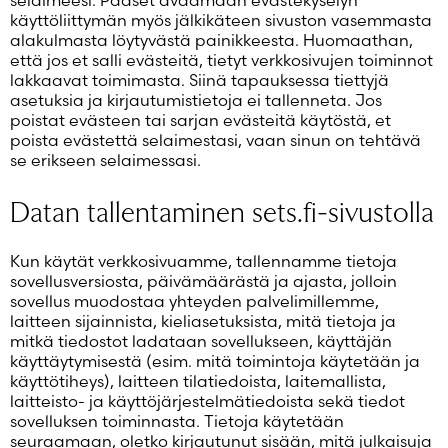
käyttöliittymän myös jälkikäteen sivuston vasemmasta
alakulmasta löytyvästä painikkeesta. Huomaathan,
että jos et salli evästeitä, tietyt verkkosivujen toiminnot
lakkaavat toimimasta. Siinä tapauksessa tiettyjä
asetuksia ja kirjautumistietoja ei tallenneta. Jos
poistat evästeen tai sarjan evästeitä käytöstä, et
poista evästettä selaimestasi, vaan sinun on tehtävä
se erikseen selaimessasi.
Datan tallentaminen sets.fi-sivustolla
Kun käytät verkkosivuamme, tallennamme tietoja
sovellusversiosta, päivämäärästä ja ajasta, jolloin
sovellus muodostaa yhteyden palvelimillemme,
laitteen sijainnista, kieliasetuksista, mitä tietoja ja
mitkä tiedostot ladataan sovellukseen, käyttäjän
käyttäytymisestä (esim. mitä toimintoja käytetään ja
käyttötiheys), laitteen tilatiedoista, laitemallista,
laitteisto- ja käyttöjärjestelmätiedoista sekä tiedot
sovelluksen toiminnasta. Tietoja käytetään
seuraamaan, oletko kirjautunut sisään, mitä julkaisuja