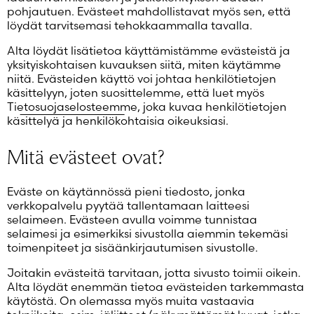
Salasana unohtunut?
pohjautuen. Evästeet mahdollistavat myös sen, että
löydät tarvitsemasi tehokkaammalla tavalla.
Eikö sinulla ole tiliä?
Luo uusi tili
Alta löydät lisätietoa käyttämistämme evästeistä ja
yksityiskohtaisen kuvauksen siitä, miten käytämme
niitä. Evästeiden käyttö voi johtaa henkilötietojen
käsittelyyn, joten suosittelemme, että luet myös
Tietosuojaselosteemme
, joka kuvaa henkilötietojen
käsittelyä ja henkilökohtaisia oikeuksiasi.
Mitä evästeet ovat?
Eväste on käytännössä pieni tiedosto, jonka
verkkopalvelu pyytää tallentamaan laitteesi
selaimeen. Evästeen avulla voimme tunnistaa
selaimesi ja esimerkiksi sivustolla aiemmin tekemäsi
toimenpiteet ja sisäänkirjautumisen sivustolle.
Joitakin evästeitä tarvitaan, jotta sivusto toimii oikein.
Alta löydät enemmän tietoa evästeiden tarkemmasta
käytöstä. On olemassa myös muita vastaavia