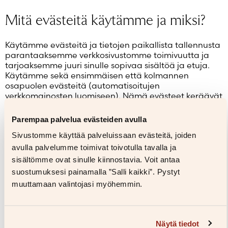
Mitä evästeitä käytämme ja miksi?
Käytämme evästeitä ja tietojen paikallista tallennusta
parantaaksemme verkkosivustomme toimivuutta ja
tarjoaksemme juuri sinulle sopivaa sisältöä ja etuja.
Käytämme sekä ensimmäisen että kolmannen
osapuolen evästeitä (automatisoitujen
verkkomainosten luomiseen). Nämä evästeet keräävät
tietoa siitä, mitä tuotteita olet katsellut. Tietoja
käytetään kohdistettujen mainosten lähettämiseen
Parempaa palvelua evästeiden avulla
sinulle.
Sivustomme käyttää palveluissaan evästeitä, joiden
avulla palvelumme toimivat toivotulla tavalla ja
Välttämättömät evästeet
sisältömme ovat sinulle kiinnostavia. Voit antaa
suostumuksesi painamalla ”Salli kaikki”. Pystyt
Osa evästeistä ja vastaavista tekniikoista on sivuston
muuttamaan valintojasi myöhemmin.
turvallisen ja luotettavan toiminnan kannalta
välttämättömiä. Sinun on sallittava
verkkosivustollamme välttämättömät evästeet, jotta
sivusto toimii, ja voit tehdä ostoksia. Välttämättömiä
Näytä tiedot