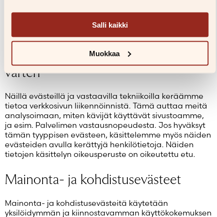
evästeitä asetetaan esimerkiksi silloin, kun käytät
toimintoja, jotka luovat palvelupyyntöjä, kuten
henkilökohtaisten mieltymysten määrittäminen,
Salli kaikki
sisäänkirjautuminen tai lomakkeiden täyttäminen.
Evästeet analysointia ja kehittämistä
Muokkaa
varten
Näillä evästeillä ja vastaavilla tekniikoilla keräämme
tietoa verkkosivun liikennöinnistä. Tämä auttaa meitä
analysoimaan, miten kävijät käyttävät sivustoamme,
ja esim. Palvelimen vastausnopeudesta. Jos hyväksyt
tämän tyyppisen evästeen, käsittelemme myös näiden
evästeiden avulla kerättyjä henkilötietoja. Näiden
tietojen käsittelyn oikeusperuste on oikeutettu etu.
Mainonta- ja kohdistusevästeet
Mainonta- ja kohdistusevästeitä käytetään
yksilöidymmän ja kiinnostavamman käyttökokemuksen