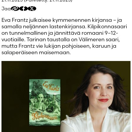
Salasana unohtunut?
Jaa
Kopioi
Jaa
Jaa
Eikö sinulla ole tiliä?
jakolinkki
Facebookissa
Twitteriin/X:ään
Luo uusi tili
Eva Frantz julkaisee kymmenennen kirjansa – ja
samalla neljännen lastenkirjansa. Kilpikonnasaari
on tunnelmallinen ja jännittävä romaani 9–12-
vuotiaille. Tarinan taustalla on Välimeren saari,
mutta Frantz vie lukijan pohjoiseen, karuun ja
salaperäiseen maisemaan.