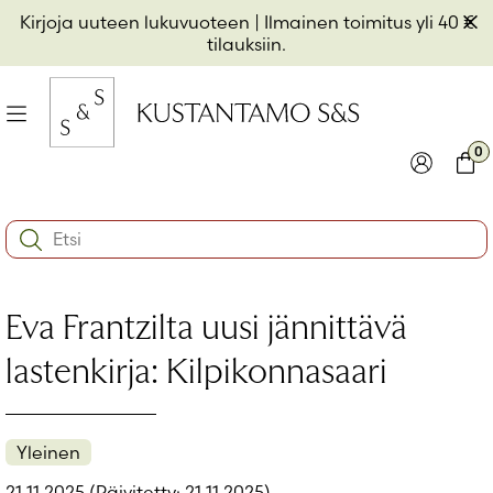
Hyppää
Pii
Kirjoja uuteen lukuvuoteen
| Ilmainen toimitus yli 40 €
sisältöön
t
tilauksiin.
il
Valikko
kon
0
io
Kirjaudu
Ostos
Search:
kon
Käyttäjätunnus tai sähköpostiosoite
*
io
Eva Frantzilta uusi jännittävä
kon
io
Salasana
*
lastenkirja: Kilpikonnasaari
Muista minut
Yleinen
Kirjaudu sisään
21.11.2025
(Päivitetty: 21.11.2025)