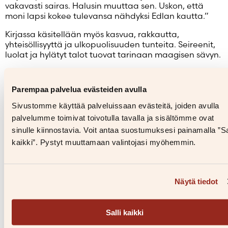
vakavasti sairas. Halusin muuttaa sen. Uskon, että
moni lapsi kokee tulevansa nähdyksi Edlan kautta.”
Kirjassa käsitellään myös kasvua, rakkautta,
yhteisöllisyyttä ja ulkopuolisuuden tunteita. Seireenit,
luolat ja hylätyt talot tuovat tarinaan maagisen sävyn.
Inspiraatio italialaiselta saarelta
Parempaa palvelua evästeiden avulla
Idea syntyi Italian-matkalla, kun Frantz näki
Sivustomme käyttää palveluissaan evästeitä, joiden avulla
ikkunastaan pienen Gallinara-saaren –
palvelumme toimivat toivotulla tavalla ja sisältömme ovat
Kilpikonnasaaren – jonka salaperäinen torni ja vanha
sinulle kiinnostavia. Voit antaa suostumuksesi painamalla ”Sa
luostari herättivät mielikuvituksen, vaikka hän ei
koskaan noussut maihin.
kaikki”. Pystyt muuttamaan valintojasi myöhemmin.
Kirjailijan työ ja juhlavuosi
Näytä tiedot
Kymmenen kirjaa kymmenessä vuodessa tuntuu
Frantzista sekä juhlalliselta että oudolta. ”Ensin tulee
pakkomielle, sitten täydellinen hybristila, sen jälkeen
Salli kaikki
epäily – ja lopuksi uuvuttava loppukiri. Mutta lopulta