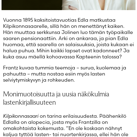
Vuonna 1895 kaksitoistavuotias Edla matkustaa
Kilpikonnasaarelle, sillä hän on menettänyt kaiken.
Hän muuttaa serkkunsa Jolinen luo tämän työpaikalle
saaren pensionaattiin. Arki on ankaraa, ja pian Edla
huomaa, että saarella on salaisuuksia, joista kukaan ei
halua puhua. Mihin kaikki lapset ovat kadonneet? Ja
kuka asuu mäellä kohoavassa Kapteenin talossa?
Frantz kuvaa tummia teemoja – surua, kuolemaa ja
pahuutta – mutta nostaa esiin myös lasten
selviytymiskyvyn ja rohkeuden.
Monimuotoisuutta ja uusia näkökulmia
lastenkirjallisuuteen
Kilpikonnasaari
on tarina erilaisuudesta. Päähenkilö
Edlalla on alopecia, josta myös Frantzilla on
omakohtaista kokemusta. ”En ole koskaan nähnyt
kaljua tyttöä lasten- tai nuortenkirjassa, ellei hän ole