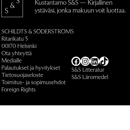
Kustantamo S&S — Kirjallinen
ystäväsi, jonka makuun voit luottaa.
SCHILDTS & SÖDERSTRÖMS
Ritarikatu 5
00170 Helsinki
Ota yhteyttä
Medialle
Facebook
Instagram
LinkedIn
TikTok
Palautukset ja hyvitykset
S&S Litteratur
Tietosuojaseloste
S&S Läromedel
Toimitus- ja sopimusehdot
Foreign Rights