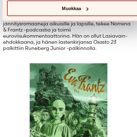
kirjoista tulee yleensä ihan kelpoja.”
Muokkaa
Entinen Ylen toimittaja Eva Frantz työskentelee
nykyään vapaana kirjailijana. Hän kirjoittaa
jännitysromaaneja aikuisille ja lapsille, tekee Norrena
& Frantz -podcastia ja toimii
euroviisukommentaattorina. Hän on ollut Lasiavain-
ehdokkaana, ja hänen lastenkirjansa
Osasto 23
palkittiin Runeberg Junior -palkinnolla.