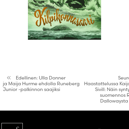
Artikkelien
Edellinen:
Ulla Donner
Seur
ja Maija Hurme ehdolla Runeberg
Haastattelussa Kai
selaus
Junior -palkinnon saajiksi
Sivill: Näin synt
suomennos 
Dallowaysta