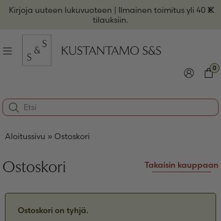
Hyppää
Pii
Kirjoja uuteen lukuvuoteen
| Ilmainen toimitus yli 40 €
sisältöön
t
tilauksiin.
il
Valikko
kon
0
io
Kirjaudu
Ostos
Search:
kon
Käyttäjätunnus tai sähköpostiosoite
*
io
Aloitussivu
»
Ostoskori
kon
io
Salasana
*
Ostoskori
Takaisin kauppaan
Muista minut
Kirjaudu sisään
Ostoskori on tyhjä.