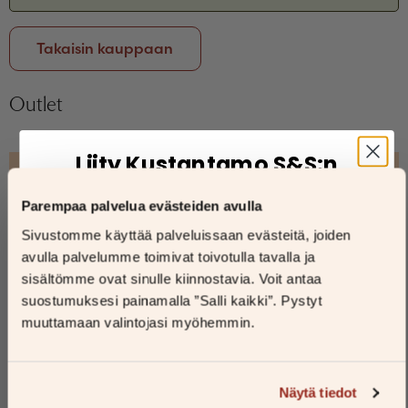
Salasana unohtunut?
Eikö sinulla ole tiliä?
Takaisin kauppaan
Luo uusi tili
Outlet
Liity Kustantamo S&S:n
–45%
–61%
uutiskirjeen tilaajaksi
Parempaa palvelua evästeiden avulla
Liittymislahjana saat 30 prosentin alennuskoodin
Sivustomme käyttää palveluissaan evästeitä, joiden
verkkokauppaamme!
avulla palvelumme toimivat toivotulla tavalla ja
Etunimi
sisältömme ovat sinulle kiinnostavia. Voit antaa
suostumuksesi painamalla ”Salli kaikki”. Pystyt
muuttamaan valintojasi myöhemmin.
Sukunimi
Näytä tiedot