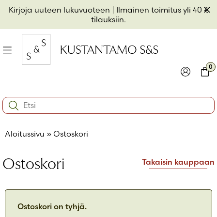
Hyppää
Pii
Kirjoja uuteen lukuvuoteen
| Ilmainen toimitus yli 40 €
sisältöön
t
tilauksiin.
il
Valikko
kon
0
io
Kirjaudu
Ostos
Search:
kon
Käyttäjätunnus tai sähköpostiosoite
*
io
Aloitussivu
»
Ostoskori
kon
io
Salasana
*
Ostoskori
Takaisin kauppaan
Muista minut
Kirjaudu sisään
Ostoskori on tyhjä.