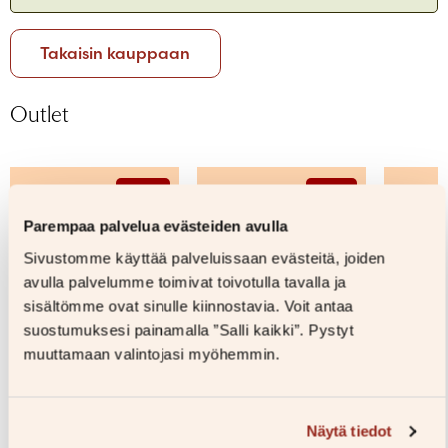
Salasana unohtunut?
Eikö sinulla ole tiliä?
Takaisin kauppaan
Luo uusi tili
Outlet
–45%
–61%
Parempaa palvelua evästeiden avulla
Sivustomme käyttää palveluissaan evästeitä, joiden
avulla palvelumme toimivat toivotulla tavalla ja
sisältömme ovat sinulle kiinnostavia. Voit antaa
suostumuksesi painamalla ”Salli kaikki”. Pystyt
muuttamaan valintojasi myöhemmin.
Näytä tiedot