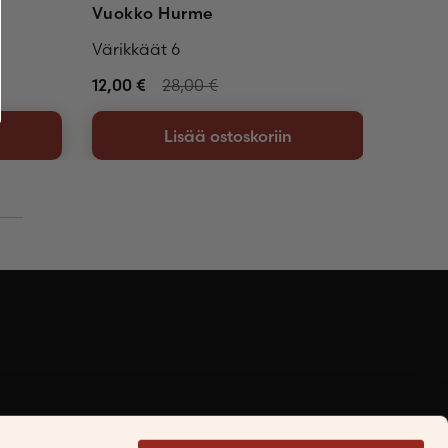
Vuokko Hurme
Astri
Värikkäät 6
Noitar
12,00
€
28,00
€
12,00
€
Lisää ostoskoriin
Facebook
Instagram
LinkedIn
TikTok