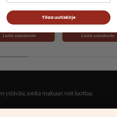
Sandelin
Johanna Schreiber
Onnellisempi loppu
Tilaa uutiskirje
31,00
€
10,00
€
31,00
€
Lisää ostoskoriin
Lisää ostoskoriin
 ystäväsi, jonka makuun voit luottaa.
Medialle