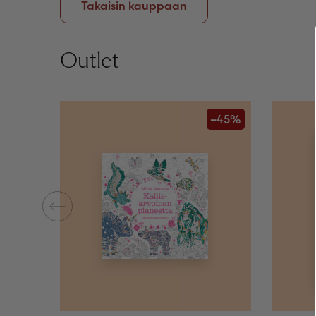
Takaisin kauppaan
Outlet
–45%