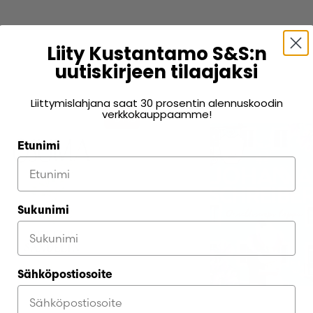
Luo uusi tili
Liity Kustantamo S&S:n
uutiskirjeen tilaajaksi
Liittymislahjana saat 30 prosentin alennuskoodin
verkkokauppaamme!
–61%
Etunimi
Sukunimi
Sähköpostiosoite