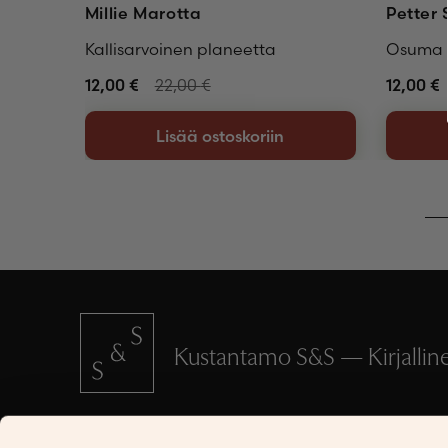
Millie Marotta
Petter 
Kallisarvoinen planeetta
Osuma
12,00
€
22,00
€
12,00
€
Lisää ostoskoriin
Kustantamo S&S — Kirjallinen
SCHILDTS & SÖDERSTRÖMS