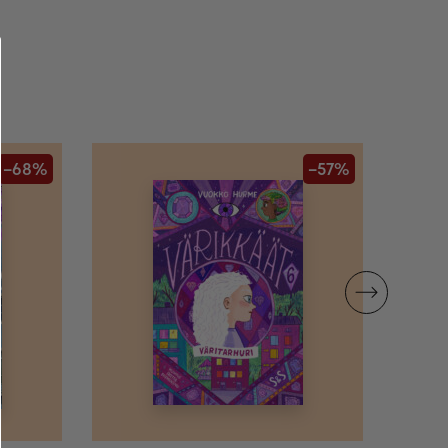
–68%
–57%