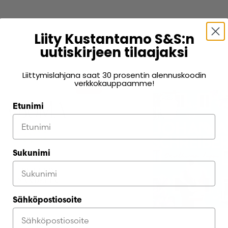
Luo uusi tili
Liity Kustantamo S&S:n
uutiskirjeen tilaajaksi
Liittymislahjana saat 30 prosentin alennuskoodin
verkkokauppaamme!
–61%
Etunimi
Sukunimi
Sähköpostiosoite