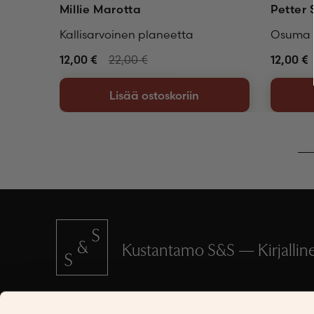
Millie Marotta
Petter 
Kallisarvoinen planeetta
Osuma
12,00
€
22,00
€
12,00
€
Lisää ostoskoriin
Kustantamo S&S — Kirjallinen
SCHILDTS & SÖDERSTRÖMS