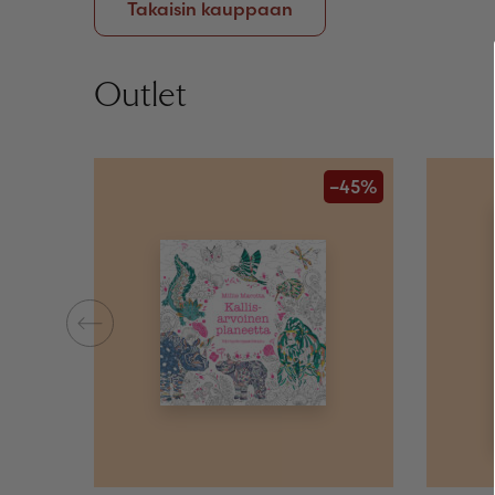
Takaisin kauppaan
Outlet
–45%