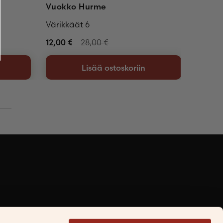
Vuokko Hurme
Astri
Värikkäät 6
Noitar
12,00
€
28,00
€
12,00
€
Lisää ostoskoriin
Facebook
Instagram
LinkedIn
TikTok