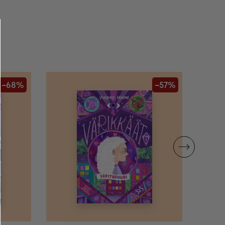
–68%
–57%