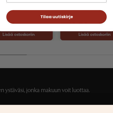
Sandelin
Johanna Schreiber
Onnellisempi loppu
Tilaa uutiskirje
31,00
€
10,00
€
31,00
€
Lisää ostoskoriin
Lisää ostoskoriin
 ystäväsi, jonka makuun voit luottaa.
Medialle