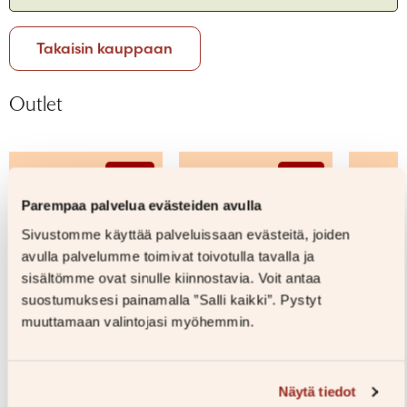
Salasana unohtunut?
Eikö sinulla ole tiliä?
Takaisin kauppaan
Luo uusi tili
Outlet
–45%
–61%
Parempaa palvelua evästeiden avulla
Sivustomme käyttää palveluissaan evästeitä, joiden
avulla palvelumme toimivat toivotulla tavalla ja
sisältömme ovat sinulle kiinnostavia. Voit antaa
suostumuksesi painamalla ”Salli kaikki”. Pystyt
muuttamaan valintojasi myöhemmin.
Näytä tiedot