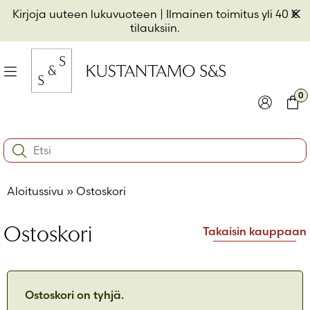
Hyppää
Pii
Kirjoja uuteen lukuvuoteen
| Ilmainen toimitus yli 40 €
sisältöön
t
tilauksiin.
il
Valikko
kon
0
io
Kirjaudu
Ostos
Search:
kon
Käyttäjätunnus tai sähköpostiosoite
*
io
Aloitussivu
»
Ostoskori
kon
io
Salasana
*
Ostoskori
Takaisin kauppaan
Muista minut
Kirjaudu sisään
Ostoskori on tyhjä.