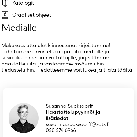
Salasana unohtunut?
Katalogit
Eikö sinulla ole tiliä?
Graafiset ohjeet
Luo uusi tili
Medialle
Mukavaa, että olet kiinnostunut kirjoistamme!
Lähetämme arvostelukappaleita
medialle ja
sosiaalisen median vaikuttajille, järjestämme
haastatteluita ja vastaamme myös muihin
tiedusteluihin. Tiedotteemme voit lukea ja tilata
täältä
.
Susanna Sucksdorff
Haastattelupyynnöt ja
lisätiedot
susanna.sucksdorff@sets.fi
050 574 6966