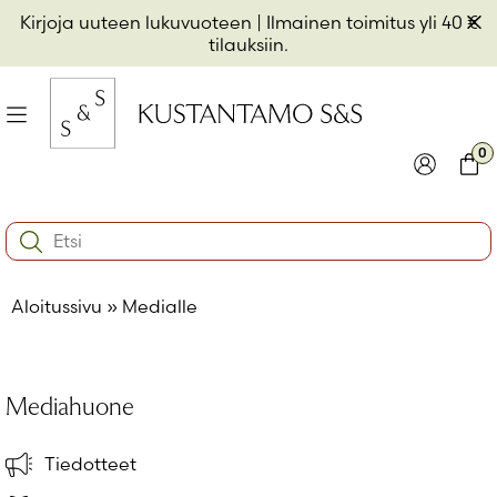
Hyppää
Pii
Kirjoja uuteen lukuvuoteen
| Ilmainen toimitus yli 40 €
sisältöön
t
tilauksiin.
il
Valikko
kon
0
io
Kirjaudu
Ostos
Search:
kon
Käyttäjätunnus tai sähköpostiosoite
*
io
Aloitussivu
»
Medialle
kon
io
Salasana
*
Mediahuone
Muista minut
Tiedotteet
Kirjaudu sisään