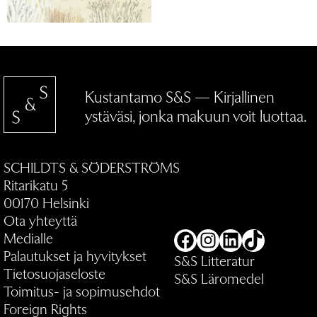
Kustantamo S&S — Kirjallinen
ystäväsi, jonka makuun voit luottaa.
SCHILDTS & SÖDERSTRÖMS
Ritarikatu 5
00170 Helsinki
Ota yhteyttä
Medialle
Facebook
Instagram
LinkedIn
TikTok
Palautukset ja hyvitykset
S&S Litteratur
Tietosuojaseloste
S&S Läromedel
Toimitus- ja sopimusehdot
Foreign Rights