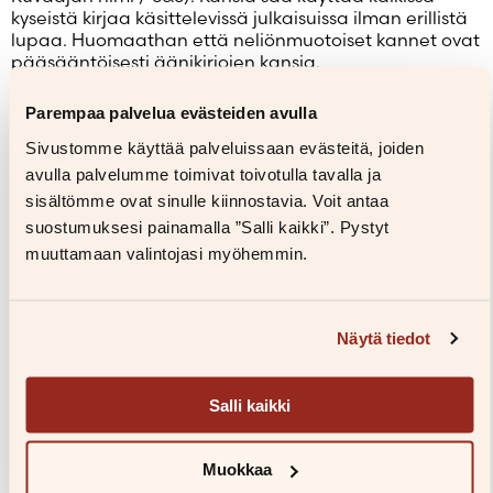
kyseistä kirjaa käsittelevissä julkaisuissa ilman erillistä
lupaa. Huomaathan että neliönmuotoiset kannet ovat
pääsääntöisesti äänikirjojen kansia.
Kannet ja kuvat haetaan tekijän tai kirjan nimellä tai
Parempaa palvelua evästeiden avulla
ISBN-numerolla.
Sivustomme käyttää palveluissaan evästeitä, joiden
avulla palvelumme toimivat toivotulla tavalla ja
sisältömme ovat sinulle kiinnostavia. Voit antaa
Ulrika Hansson
suostumuksesi painamalla ”Salli kaikki”. Pystyt
Kuvaaja: Aja Lund
muuttamaan valintojasi myöhemmin.
Lataa
Näytä tiedot
Salli kaikki
Muokkaa