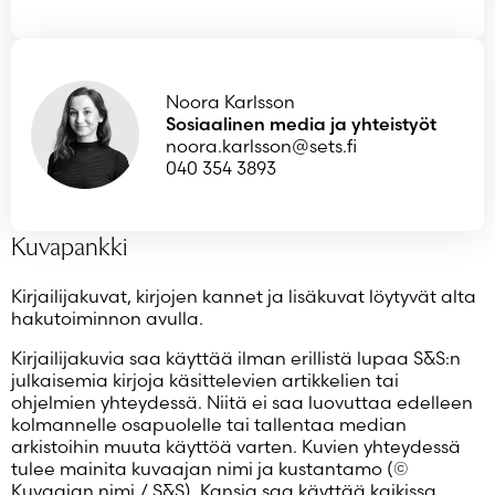
Noora Karlsson
Sosiaalinen media ja yhteistyöt
noora.karlsson@sets.fi
040 354 3893
Kuvapankki
Kirjailijakuvat, kirjojen kannet ja lisäkuvat löytyvät alta
hakutoiminnon avulla.
Kirjailijakuvia saa käyttää ilman erillistä lupaa S&S:n
julkaisemia kirjoja käsittelevien artikkelien tai
ohjelmien yhteydessä. Niitä ei saa luovuttaa edelleen
kolmannelle osapuolelle tai tallentaa median
arkistoihin muuta käyttöä varten. Kuvien yhteydessä
tulee mainita kuvaajan nimi ja kustantamo (©
Kuvaajan nimi / S&S). Kansia saa käyttää kaikissa