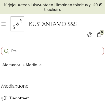
Hyppää
Pii
Kirjoja uuteen lukuvuoteen
| Ilmainen toimitus yli 40 €
sisältöön
t
tilauksiin.
il
Valikko
kon
0
io
Kirjaudu
Ostos
Search:
kon
Käyttäjätunnus tai sähköpostiosoite
*
io
Aloitussivu
»
Medialle
kon
io
Salasana
*
Mediahuone
Muista minut
Tiedotteet
Kirjaudu sisään