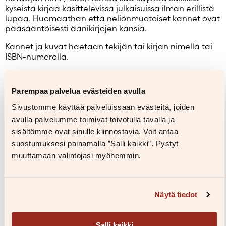
kyseistä kirjaa käsittelevissä julkaisuissa ilman erillistä
lupaa. Huomaathan että neliönmuotoiset kannet ovat
pääsääntöisesti äänikirjojen kansia.
Kannet ja kuvat haetaan tekijän tai kirjan nimellä tai
ISBN-numerolla.
Parempaa palvelua evästeiden avulla
Niina Kivilä
Sivustomme käyttää palveluissaan evästeitä, joiden
Kuvaaja: Susanna Kekkonen
avulla palvelumme toimivat toivotulla tavalla ja
Lataa
sisältömme ovat sinulle kiinnostavia. Voit antaa
suostumuksesi painamalla ”Salli kaikki”. Pystyt
muuttamaan valintojasi myöhemmin.
Niina Kivilä
Kuvaaja: Susanna Kekkonen
Näytä tiedot
Lataa
Salli kaikki