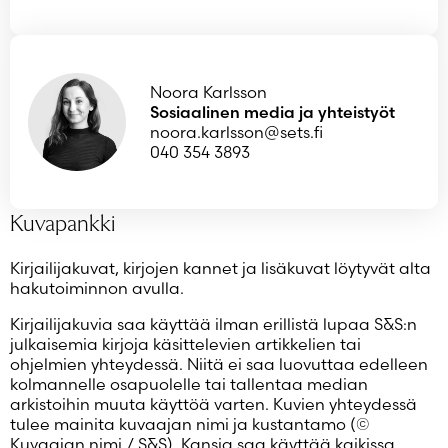
Noora Karlsson
Sosiaalinen media ja yhteistyöt
noora.karlsson@sets.fi
040 354 3893
Kuvapankki
Kirjailijakuvat, kirjojen kannet ja lisäkuvat löytyvät alta
hakutoiminnon avulla.
Kirjailijakuvia saa käyttää ilman erillistä lupaa S&S:n
julkaisemia kirjoja käsittelevien artikkelien tai
ohjelmien yhteydessä. Niitä ei saa luovuttaa edelleen
kolmannelle osapuolelle tai tallentaa median
arkistoihin muuta käyttöä varten. Kuvien yhteydessä
tulee mainita kuvaajan nimi ja kustantamo (©
Kuvaajan nimi / S&S). Kansia saa käyttää kaikissa