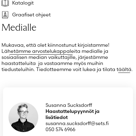
Salasana unohtunut?
Katalogit
Eikö sinulla ole tiliä?
Graafiset ohjeet
Luo uusi tili
Medialle
Mukavaa, että olet kiinnostunut kirjoistamme!
Lähetämme arvostelukappaleita
medialle ja
sosiaalisen median vaikuttajille, järjestämme
haastatteluita ja vastaamme myös muihin
tiedusteluihin. Tiedotteemme voit lukea ja tilata
täältä
.
Susanna Sucksdorff
Haastattelupyynnöt ja
lisätiedot
susanna.sucksdorff@sets.fi
050 574 6966