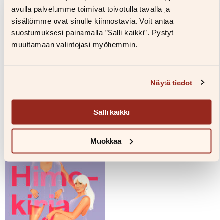
avulla palvelumme toimivat toivotulla tavalla ja
sisältömme ovat sinulle kiinnostavia. Voit antaa
Jenni Janakka
suostumuksesi painamalla ”Salli kaikki”. Pystyt
Lataa
muuttamaan valintojasi myöhemmin.
Näytä tiedot
Salli kaikki
Jenni Janakka
Muokkaa
Lataa