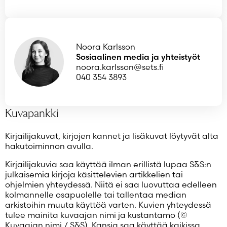
Noora Karlsson
Sosiaalinen media ja yhteistyöt
noora.karlsson@sets.fi
040 354 3893
Kuvapankki
Kirjailijakuvat, kirjojen kannet ja lisäkuvat löytyvät alta
hakutoiminnon avulla.
Kirjailijakuvia saa käyttää ilman erillistä lupaa S&S:n
julkaisemia kirjoja käsittelevien artikkelien tai
ohjelmien yhteydessä. Niitä ei saa luovuttaa edelleen
kolmannelle osapuolelle tai tallentaa median
arkistoihin muuta käyttöä varten. Kuvien yhteydessä
tulee mainita kuvaajan nimi ja kustantamo (©
Kuvaajan nimi / S&S). Kansia saa käyttää kaikissa