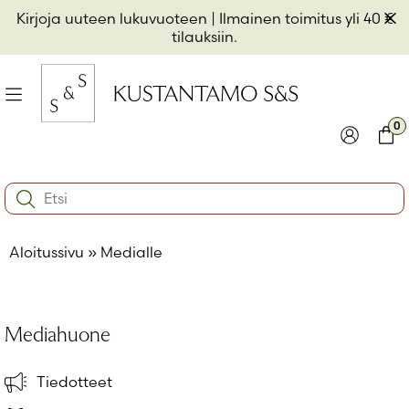
Hyppää
Pii
Kirjoja uuteen lukuvuoteen
| Ilmainen toimitus yli 40 €
sisältöön
t
tilauksiin.
il
Valikko
kon
0
io
Kirjaudu
Ostos
Search:
kon
Käyttäjätunnus tai sähköpostiosoite
*
io
Aloitussivu
»
Medialle
kon
io
Salasana
*
Mediahuone
Muista minut
Tiedotteet
Kirjaudu sisään