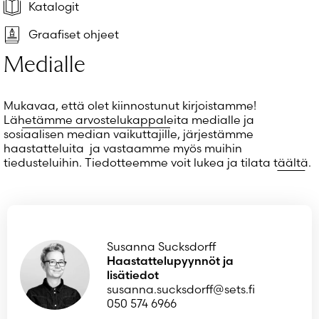
Salasana unohtunut?
Katalogit
Eikö sinulla ole tiliä?
Graafiset ohjeet
Luo uusi tili
Medialle
Mukavaa, että olet kiinnostunut kirjoistamme!
Lähetämme arvostelukappaleita
medialle ja
sosiaalisen median vaikuttajille, järjestämme
haastatteluita ja vastaamme myös muihin
tiedusteluihin. Tiedotteemme voit lukea ja tilata
täältä
.
Susanna Sucksdorff
Haastattelupyynnöt ja
lisätiedot
susanna.sucksdorff@sets.fi
050 574 6966