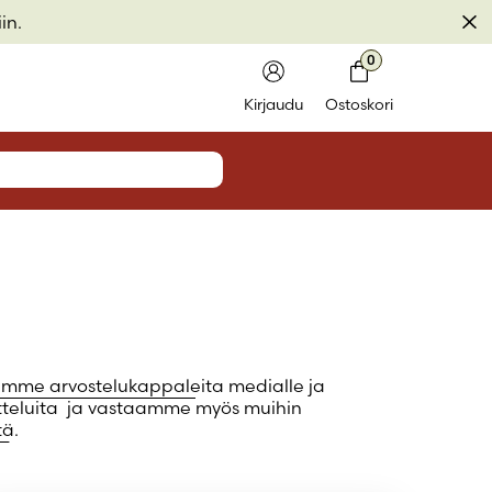
Pii
in.
t
0
il
Kirjaudu
Ostoskori
nnus tai sähköpostiosoite
*
minut
mme arvostelukappaleita
medialle ja
Kirjaudu sisään
atteluita ja vastaamme myös muihin
tä
.
unohtunut?
ole tiliä?