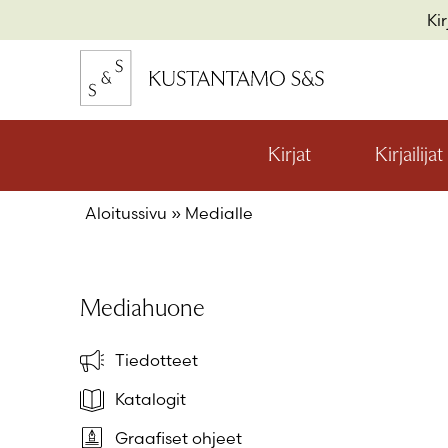
Hyppää
Ki
sisältöön
kon
io
Kirjat
Kirjailijat
Avaa
valikon
alaosio
Aloitussivu
»
Medialle
kon
io
kon
io
Mediahuone
Tiedotteet
Katalogit
Graafiset ohjeet