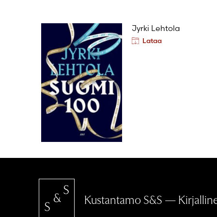
Jyrki Lehtola
Lataa
Kustantamo S&S — Kirjallinen