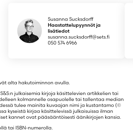
Luo uusi tili
Susanna Sucksdorff
Haastattelupyynnöt ja
lisätiedot
susanna.sucksdorff@sets.fi
050 574 6966
tyvät alta hakutoiminnon avulla.
S&S:n julkaisemia kirjoja käsittelevien artikkelien tai
edelleen kolmannelle osapuolelle tai tallentaa median
ydessä tulee mainita kuvaajan nimi ja kustantamo (©
a kyseistä kirjaa käsittelevissä julkaisuissa ilman
set kannet ovat pääsääntöisesti äänikirjojen kansia.
llä tai ISBN-numerolla.