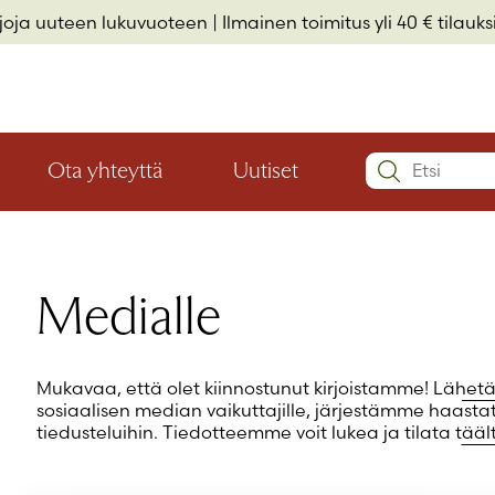
rjoja uuteen lukuvuoteen
| Ilmainen toimitus yli 40 € tilauksi
Search:
Ota yhteyttä
Uutiset
Avaa
Avaa
Käyttäjätu
valikon
valikon
Elämäkerrat ja muistelmat
Hyvinvointi ja elämäntaito
Lasten- ja nuortenkirjallisuus
alaosio
alaosio
Salasana
*
Medialle
Muista 
Mukavaa, että olet kiinnostunut kirjoistamme!
Lähetä
sosiaalisen median vaikuttajille, järjestämme haast
tiedusteluihin. Tiedotteemme voit lukea ja tilata
tääl
Salasana 
Eikö sinulla 