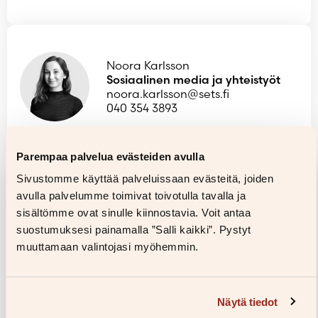
Noora Karlsson
Sosiaalinen media ja yhteistyöt
noora.karlsson@sets.fi
040 354 3893
Kuvapankki
Parempaa palvelua evästeiden avulla
Sivustomme käyttää palveluissaan evästeitä, joiden
Kirjailijakuvat, kirjojen kannet ja lisäkuvat löytyvät alta
avulla palvelumme toimivat toivotulla tavalla ja
hakutoiminnon avulla.
sisältömme ovat sinulle kiinnostavia. Voit antaa
Kirjailijakuvia saa käyttää ilman erillistä lupaa S&S:n
suostumuksesi painamalla ”Salli kaikki”. Pystyt
julkaisemia kirjoja käsittelevien artikkelien tai
muuttamaan valintojasi myöhemmin.
ohjelmien yhteydessä. Niitä ei saa luovuttaa edelleen
kolmannelle osapuolelle tai tallentaa median
arkistoihin muuta käyttöä varten. Kuvien yhteydessä
tulee mainita kuvaajan nimi ja kustantamo (©
Näytä tiedot
Kuvaajan nimi / S&S). Kansia saa käyttää kaikissa