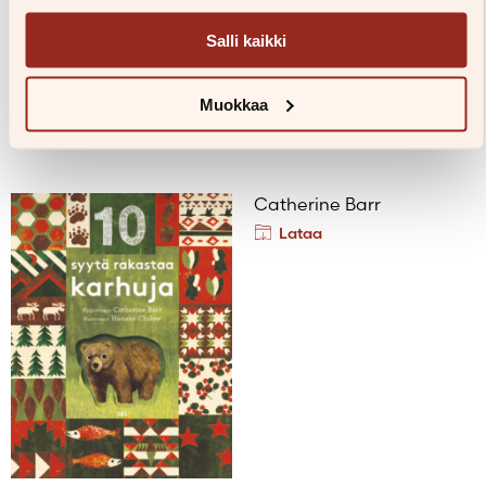
kyseistä kirjaa käsittelevissä julkaisuissa ilman erillistä
lupaa. Huomaathan että neliönmuotoiset kannet ovat
Salli kaikki
pääsääntöisesti äänikirjojen kansia.
Kannet ja kuvat haetaan tekijän tai kirjan nimellä tai
Muokkaa
ISBN-numerolla.
Catherine Barr
Lataa