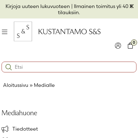
Hyppää
Pii
Kirjoja uuteen lukuvuoteen
| Ilmainen toimitus yli 40 €
sisältöön
t
tilauksiin.
il
Valikko
kon
0
io
Kirjaudu
Ostos
Search:
kon
Käyttäjätunnus tai sähköpostiosoite
*
io
Aloitussivu
»
Medialle
kon
io
Salasana
*
Mediahuone
Muista minut
Tiedotteet
Kirjaudu sisään