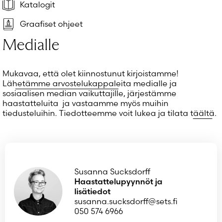
Salasana unohtunut?
Katalogit
Eikö sinulla ole tiliä?
Graafiset ohjeet
Luo uusi tili
Medialle
Mukavaa, että olet kiinnostunut kirjoistamme!
Lähetämme arvostelukappaleita
medialle ja
sosiaalisen median vaikuttajille, järjestämme
haastatteluita ja vastaamme myös muihin
tiedusteluihin. Tiedotteemme voit lukea ja tilata
täältä
.
Susanna Sucksdorff
Haastattelupyynnöt ja
lisätiedot
susanna.sucksdorff@sets.fi
050 574 6966