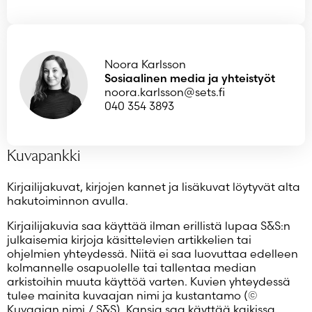
Noora Karlsson
Sosiaalinen media ja yhteistyöt
noora.karlsson@sets.fi
040 354 3893
Kuvapankki
Kirjailijakuvat, kirjojen kannet ja lisäkuvat löytyvät alta
hakutoiminnon avulla.
Kirjailijakuvia saa käyttää ilman erillistä lupaa S&S:n
julkaisemia kirjoja käsittelevien artikkelien tai
ohjelmien yhteydessä. Niitä ei saa luovuttaa edelleen
kolmannelle osapuolelle tai tallentaa median
arkistoihin muuta käyttöä varten. Kuvien yhteydessä
tulee mainita kuvaajan nimi ja kustantamo (©
Kuvaajan nimi / S&S). Kansia saa käyttää kaikissa