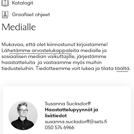
Salasana unohtunut?
Katalogit
Eikö sinulla ole tiliä?
Graafiset ohjeet
Luo uusi tili
Medialle
Mukavaa, että olet kiinnostunut kirjoistamme!
Lähetämme arvostelukappaleita
medialle ja
sosiaalisen median vaikuttajille, järjestämme
haastatteluita ja vastaamme myös muihin
tiedusteluihin. Tiedotteemme voit lukea ja tilata
täältä
.
Susanna Sucksdorff
Haastattelupyynnöt ja
lisätiedot
susanna.sucksdorff@sets.fi
050 574 6966