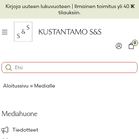
Hyppää
Pii
Kirjoja uuteen lukuvuoteen
| Ilmainen toimitus yli 40 €
sisältöön
t
tilauksiin.
il
Valikko
kon
0
io
Kirjaudu
Ostos
Search:
kon
Käyttäjätunnus tai sähköpostiosoite
*
io
Aloitussivu
»
Medialle
kon
io
Salasana
*
Mediahuone
Muista minut
Tiedotteet
Kirjaudu sisään