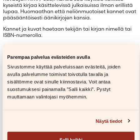
kyseistä kirjaa käsittelevissä julkaisuissa ilman erillistä
lupaa. Huomaathan että neliönmuotoiset kannet ovat
pääsääntöisesti äänikirjojen kansia.
Kannet ja kuvat haetaan tekijän tai kirjan nimellä tai
ISBN-numerolla.
Parempaa palvelua evästeiden avulla
Anna Sievinen
Sivustomme käyttää palveluissaan evästeitä, joiden
Kuvaaja: Susanna Kekkonen
avulla palvelumme toimivat toivotulla tavalla ja
Lataa
sisältömme ovat sinulle kiinnostavia. Voit antaa
suostumuksesi painamalla ”Salli kaikki”. Pystyt
muuttamaan valintojasi myöhemmin.
Näytä tiedot
Salli kaikki